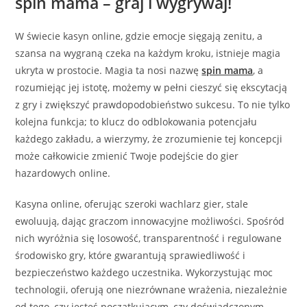
spin mama – graj i wygrywaj!
W świecie kasyn online, gdzie emocje sięgają zenitu, a
szansa na wygraną czeka na każdym kroku, istnieje magia
ukryta w prostocie. Magia ta nosi nazwę
spin mama
, a
rozumiejąc jej istotę, możemy w pełni cieszyć się ekscytacją
z gry i zwiększyć prawdopodobieństwo sukcesu. To nie tylko
kolejna funkcja; to klucz do odblokowania potencjału
każdego zakładu, a wierzymy, że zrozumienie tej koncepcji
może całkowicie zmienić Twoje podejście do gier
hazardowych online.
Kasyna online, oferując szeroki wachlarz gier, stale
ewoluują, dając graczom innowacyjne możliwości. Spośród
nich wyróżnia się losowość, transparentność i regulowane
środowisko gry, które gwarantują sprawiedliwość i
bezpieczeństwo każdego uczestnika. Wykorzystując moc
technologii, oferują one niezrównane wrażenia, niezależnie
od tego, czy jesteś początkującym, czy doświadczonym