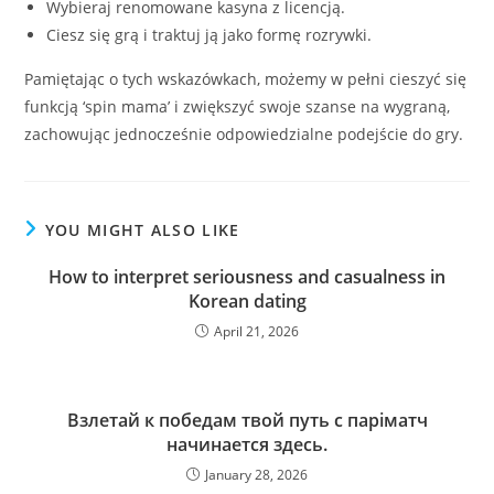
Wybieraj renomowane kasyna z licencją.
Ciesz się grą i traktuj ją jako formę rozrywki.
Pamiętając o tych wskazówkach, możemy w pełni cieszyć się
funkcją ‘spin mama’ i zwiększyć swoje szanse na wygraną,
zachowując jednocześnie odpowiedzialne podejście do gry.
YOU MIGHT ALSO LIKE
How to interpret seriousness and casualness in
Korean dating
April 21, 2026
Взлетай к победам твой путь с паріматч
начинается здесь.
January 28, 2026