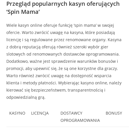
Przegląd popularnych kasyn oferujących
‘Spin Mama’
Wiele kasyn online oferuje funkcję ‘spin mama’ w swojej
ofercie. Warto zwrócić uwagę na kasyna, które posiadają
licencję i są regulowane przez renomowane organy. Kasyna
z dobrą reputacją oferują również szeroki wybór gier
slotowych od renomowanych dostawców oprogramowania.
Dodatkowo, ważne jest sprawdzenie warunków bonusów i
promocji, aby upewnić się, że są one korzystne dla graczy.
Warto również zwrócić uwagę na dostępność wsparcia
klienta i metody płatności. Wybierając kasyno online, należy
kierować się bezpieczeństwem, transparentnością i
odpowiedzialną grą.
KASYNO
LICENCJA
DOSTAWCY
BONUSY
OPROGRAMOWANIA