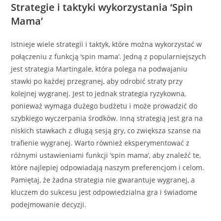
Strategie i taktyki wykorzystania ‘Spin
Mama’
Istnieje wiele strategii i taktyk, które można wykorzystać w
połączeniu z funkcją ‘spin mama’. Jedną z popularniejszych
jest strategia Martingale, która polega na podwajaniu
stawki po każdej przegranej, aby odrobić straty przy
kolejnej wygranej. Jest to jednak strategia ryzykowna,
ponieważ wymaga dużego budżetu i może prowadzić do
szybkiego wyczerpania środków. Inną strategią jest gra na
niskich stawkach z długą sesją gry, co zwiększa szanse na
trafienie wygranej. Warto również eksperymentować z
różnymi ustawieniami funkcji ‘spin mama’, aby znaleźć te,
które najlepiej odpowiadają naszym preferencjom i celom.
Pamiętaj, że żadna strategia nie gwarantuje wygranej, a
kluczem do sukcesu jest odpowiedzialna gra i świadome
podejmowanie decyzji.