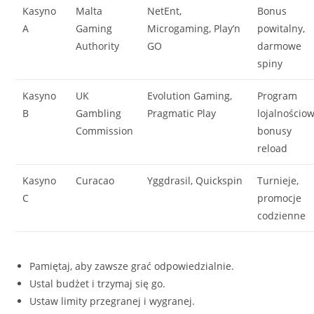
Kasyno
Malta
NetEnt,
Bonus
A
Gaming
Microgaming, Play’n
powitalny,
Authority
GO
darmowe
spiny
Kasyno
UK
Evolution Gaming,
Program
B
Gambling
Pragmatic Play
lojalnościow
Commission
bonusy
reload
Kasyno
Curacao
Yggdrasil, Quickspin
Turnieje,
C
promocje
codzienne
Pamiętaj, aby zawsze grać odpowiedzialnie.
Ustal budżet i trzymaj się go.
Ustaw limity przegranej i wygranej.