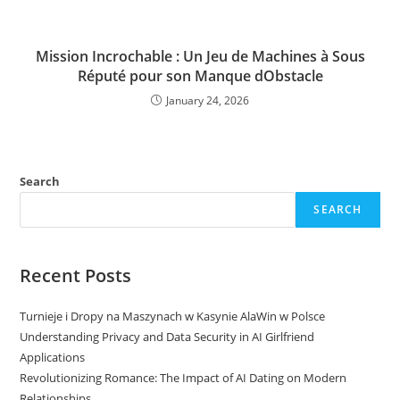
Mission Incrochable : Un Jeu de Machines à Sous
Réputé pour son Manque dObstacle
January 24, 2026
Search
SEARCH
Recent Posts
Turnieje i Dropy na Maszynach w Kasynie AlaWin w Polsce
Understanding Privacy and Data Security in AI Girlfriend
Applications
Revolutionizing Romance: The Impact of AI Dating on Modern
Relationships