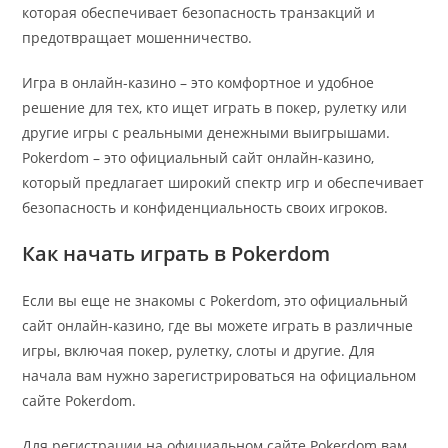
которая обеспечивает безопасность транзакций и
предотвращает мошенничество.
Игра в онлайн-казино – это комфортное и удобное
решение для тех, кто ищет играть в покер, рулетку или
другие игры с реальными денежными выигрышами.
Pokerdom – это официальный сайт онлайн-казино,
который предлагает широкий спектр игр и обеспечивает
безопасность и конфиденциальность своих игроков.
Как начать играть в Pokerdom
Если вы еще не знакомы с Pokerdom, это официальный
сайт онлайн-казино, где вы можете играть в различные
игры, включая покер, рулетку, слоты и другие. Для
начала вам нужно зарегистрироваться на официальном
сайте Pokerdom.
Для регистрации на официальном сайте Pokerdom вам