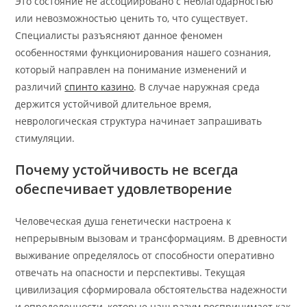
Это состояние не ассоциировано с неблагодарностью
или невозможностью ценить то, что существует.
Специалисты разъясняют данное феномен
особенностями функционирования нашего сознания,
который направлен на понимание изменений и
различий
спинто казино
. В случае наружная среда
держится устойчивой длительное время,
неврологическая структура начинает запрашивать
стимуляции.
Почему устойчивость не всегда
обеспечивает удовлетворение
Человеческая душа генетически настроена к
непрерывным вызовам и трансформациям. В древности
выживание определялось от способности оперативно
отвечать на опасности и перспективы. Текущая
цивилизация сформировала обстоятельства надежности
и определенности, которые наш разум воспринимает как