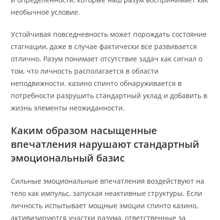
необычное условие.
Устойчивая повседневность может порождать состояние
стагнации, даже в случае фактически все развивается
отлично. Разум понимает отсутствие задач как сигнал о
том, что личность располагается в области
неподвижности. казино спинто обнаруживается в
потребности разрушить стандартный уклад и добавить в
жизнь элементы неожиданности.
Каким образом насыщенные
впечатления нарушают стандартный
эмоциональный базис
Сильные эмоциональные впечатления воздействуют на
тело как импульс, запуская неактивные структуры. Если
личность испытывает мощные эмоции спинто казино,
активизируются участки разума, ответственные за