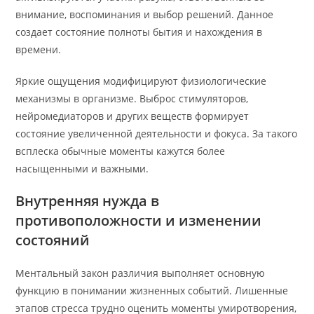
внимание, воспоминания и выбор решений. Данное
создает состояние полноты бытия и нахождения в
времени.
Яркие ощущения модифицируют физиологические
механизмы в организме. Выброс стимуляторов,
нейромедиаторов и других веществ формирует
состояние увеличенной деятельности и фокуса. За такого
всплеска обычные моменты кажутся более
насыщенными и важными.
Внутренняя нужда в
противоположности и изменении
состояний
Ментальный закон различия выполняет основную
функцию в понимании жизненных событий. Лишенные
этапов стресса трудно оценить моменты умиротворения,