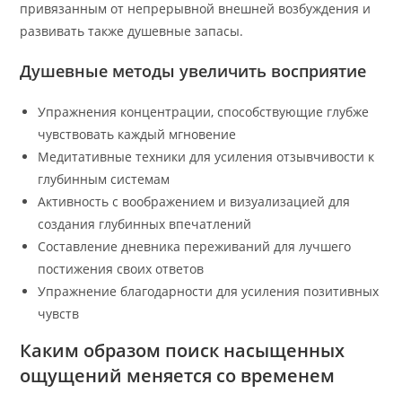
привязанным от непрерывной внешней возбуждения и
развивать также душевные запасы.
Душевные методы увеличить восприятие
Упражнения концентрации, способствующие глубже
чувствовать каждый мгновение
Медитативные техники для усиления отзывчивости к
глубинным системам
Активность с воображением и визуализацией для
создания глубинных впечатлений
Составление дневника переживаний для лучшего
постижения своих ответов
Упражнение благодарности для усиления позитивных
чувств
Каким образом поиск насыщенных
ощущений меняется со временем