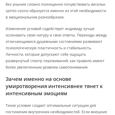
без уныния сложно полноценно почувствовать веселье.
spinto casino образуется именно из этой необходимости
в эмоциональном разнообразии.
Изменение условий содействует индивиду лучше
осознавать свою натуру и свои ответы. Переходы между
отличающимися душевными состояниями развивают
психологическую пластичность и стабильность.
Личности, которые допускают себе ощущать
развернутый спектр переживаний, как правило имеют
более увеличенным уровнем самопонимания.
Зачем именно на основе
умиротворения интенсивнее тянет к
интенсивным эмоциям
Тихое условие создает оптимальные ситуации для
постижения внутренних необходимостей. Если внешние