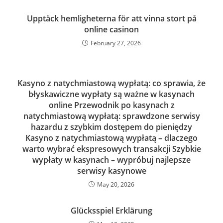
Upptäck hemligheterna för att vinna stort på
online casinon
February 27, 2026
Kasyno z natychmiastową wypłatą: co sprawia, że
błyskawiczne wypłaty są ważne w kasynach
online Przewodnik po kasynach z
natychmiastową wypłatą: sprawdzone serwisy
hazardu z szybkim dostępem do pieniędzy
Kasyno z natychmiastową wypłatą – dlaczego
warto wybrać ekspresowych transakcji Szybkie
wypłaty w kasynach – wypróbuj najlepsze
serwisy kasynowe
May 20, 2026
Glücksspiel Erklärung