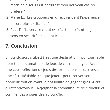
machine à sous ! Citibet88 est mon nouveau casino
préféré.”
Marie L.:
“Les croupiers en direct rendent l’expérience
encore plus excitante !”
Paul T.:
“Le service client est réactif et très utile. Je me
sens en sécurité en jouant ici.”
7. Conclusion
En conclusion,
citibet88
est une destination incontournable
pour tous les amateurs de jeux de casino en ligne. Avec
une vaste sélection de jeux, des promotions attractives et
une sécurité fiable, chaque joueur peut trouver son
bonheur tout en ayant la possibilité de gagner gros. Alors,
qu’attendez-vous ? Rejoignez la communauté de citibet88 et
commencez à jouer dès aujourd’hui !