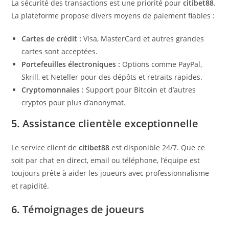
La sécurité des transactions est une priorité pour
citibet88
.
La plateforme propose divers moyens de paiement fiables :
Cartes de crédit :
Visa, MasterCard et autres grandes
cartes sont acceptées.
Portefeuilles électroniques :
Options comme PayPal,
Skrill, et Neteller pour des dépôts et retraits rapides.
Cryptomonnaies :
Support pour Bitcoin et d’autres
cryptos pour plus d’anonymat.
5. Assistance clientèle exceptionnelle
Le service client de
citibet88
est disponible 24/7. Que ce
soit par chat en direct, email ou téléphone, l’équipe est
toujours prête à aider les joueurs avec professionnalisme
et rapidité.
6. Témoignages de joueurs