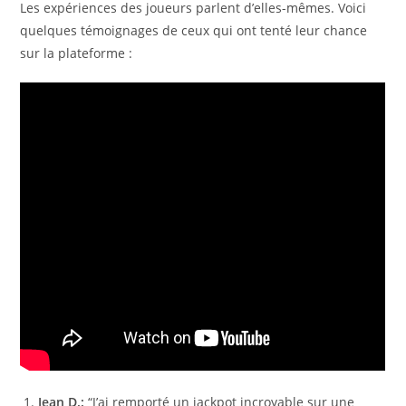
Les expériences des joueurs parlent d’elles-mêmes. Voici
quelques témoignages de ceux qui ont tenté leur chance
sur la plateforme :
Jean D.:
“J’ai remporté un jackpot incroyable sur une