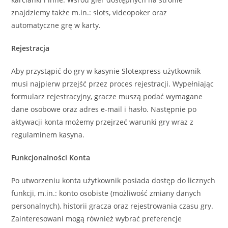
znajdziemy także m.in.: slots, videopoker oraz
automatyczne grę w karty.
Rejestracja
Aby przystąpić do gry w kasynie Slotexpress użytkownik
musi najpierw przejść przez proces rejestracji. Wypełniając
formularz rejestracyjny, gracze muszą podać wymagane
dane osobowe oraz adres e-mail i hasło. Następnie po
aktywacji konta możemy przejrzeć warunki gry wraz z
regulaminem kasyna.
Funkcjonalności Konta
Po utworzeniu konta użytkownik posiada dostęp do licznych
funkcji, m.in.: konto osobiste (możliwość zmiany danych
personalnych), historii gracza oraz rejestrowania czasu gry.
Zainteresowani mogą również wybrać preferencje