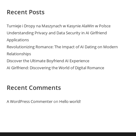
Recent Posts
Turnieje i Dropy na Maszynach w Kasynie AlaWin w Polsce
Understanding Privacy and Data Security in AI Girlfriend
Applications
Revolutionizing Romance: The Impact of AI Dating on Modern
Relationships
Discover the Ultimate Boyfriend AI Experience
AI Girlfriend: Discovering the World of Digital Romance
Recent Comments
A WordPress Commenter
on
Hello world!