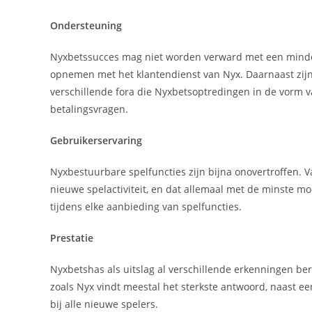
Ondersteuning
Nyxbetssucces mag niet worden verward met een minder
opnemen met het klantendienst van Nyx. Daarnaast zijn
verschillende fora die Nyxbetsoptredingen in de vorm v
betalingsvragen.
Gebruikerservaring
Nyxbestuurbare spelfuncties zijn bijna onovertroffen. V
nieuwe spelactiviteit, en dat allemaal met de minste mo
tijdens elke aanbieding van spelfuncties.
Prestatie
Nyxbetshas als uitslag al verschillende erkenningen ber
zoals Nyx vindt meestal het sterkste antwoord, naast e
bij alle nieuwe spelers.