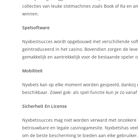
collecties van leuke slotmachines zoals Book of Ra en a
winnen.
Spelsoftware
Nyxbestsucces wordt opgebouwd met verschillende softw
geïntroduceerd in het casino. Bovendien zorgen de lever
gemakkelijk en aantrekkelijk voor de bestaande speler o
Mobiliteit
Nyxbets kan op elke moment worden gespeeld, dankzij e
beschikbaar. Zowel gok- als spel-functie kun je zo van
Sicherheit En License
Nyxbetssucces mag niet worden verward met onzekere ca
betrouwbare en legale casinogamesite. Nyxbetshas veel st
om de beste bescherming te bieden aan elke gebruiker.