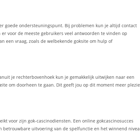
 goede ondersteuningspunt. Bij problemen kun je altijd contact
 er voor de meeste gebruikers veel antwoorden te vinden op
an een vraag, zoals de welbekende goksite om hulp of
anuit je rechterbovenhoek kun je gemakkelijk uitwijken naar een
eite om doorheen te gaan. Dit geeft jou op dit moment meer plezie
eikt voor zijn gok-cascinodiensten. Een online gokcascinosucces
en betrouwbare uitvoering van de spelfunctie en het winnend nive