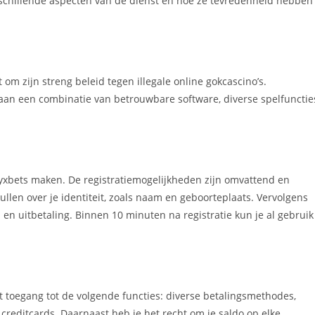
erschillende aspecten van de dienst en hoe ze tevredenheid hebben
 om zijn streng beleid tegen illegale online gokcascino’s.
an een combinatie van betrouwbare software, diverse spelfunctie
yxbets maken. De registratiemogelijkheden zijn omvattend en
llen over je identiteit, zoals naam en geboorteplaats. Vervolgens
en uitbetaling. Binnen 10 minuten na registratie kun je al gebruik
ft toegang tot de volgende functies: diverse betalingsmethodes,
creditcards. Daarnaast heb je het recht om je saldo op elke