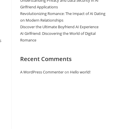
Understanding Privacy and Data Security in AI
Girlfriend Applications
Revolutionizing Romance: The Impact of AI Dating
on Modern Relationships
Discover the Ultimate Boyfriend AI Experience
AI Girlfriend: Discovering the World of Digital
Romance
s
Recent Comments
A WordPress Commenter
on
Hello world!