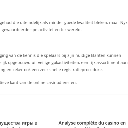
 gehad die uiteindelijk als minder goede kwaliteit bleken, maar Nyx
 gewaardeerde spelactiviteiten ter wereld.
ging van de kennis die spelaars bij zijn huidige klanten kunnen
jk opgebouwd uit veilige gokactiviteiten, een rijk assortiment aan
ing en zeker ook een zeer snelle registratieprocedure.
itieve kant van de online casinodiensten.
ущества игры в
Analyse complète du casino en