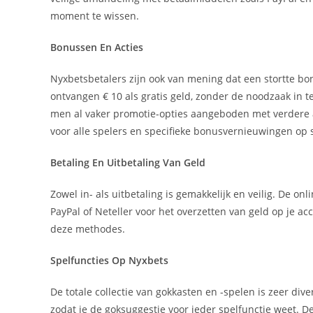
moment te wissen.
Bonussen En Acties
Nyxbetsbetalers zijn ook van mening dat een stortte bo
ontvangen € 10 als gratis geld, zonder de noodzaak in t
men al vaker promotie-opties aangeboden met verdere 
voor alle spelers en specifieke bonusvernieuwingen op s
Betaling En Uitbetaling Van Geld
Zowel in- als uitbetaling is gemakkelijk en veilig. De o
PayPal of Neteller voor het overzetten van geld op je ac
deze methodes.
Spelfuncties Op Nyxbets
De totale collectie van gokkasten en -spelen is zeer diver
zodat je de goksuggestie voor ieder spelfunctie weet. D