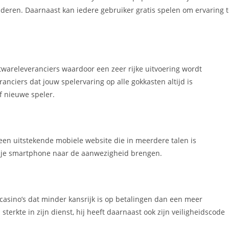
nderen. Daarnaast kan iedere gebruiker gratis spelen om ervaring 
areleveranciers waardoor een zeer rijke uitvoering wordt
anciers dat jouw spelervaring op alle gokkasten altijd is
f nieuwe speler.
en uitstekende mobiele website die in meerdere talen is
af je smartphone naar de aanwezigheid brengen.
sino’s dat minder kansrijk is op betalingen dan een meer
erkte in zijn dienst, hij heeft daarnaast ook zijn veiligheidscode