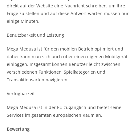
direkt auf der Website eine Nachricht schreiben, um ihre
Frage zu stellen und auf diese Antwort warten müssen nur
einige Minuten.
Benutzbarkeit und Leistung
Mega Medusa ist für den mobilen Betrieb optimiert und
daher kann man sich auch über einen eigenen Mobilgerät
einloggen. Insgesamt können Benutzer leicht zwischen
verschiedenen Funktionen, Spielkategorien und
Transaktionsarten navigieren.
Verfügbarkeit
Mega Medusa ist in der EU zugänglich und bietet seine
Services im gesamten europäischen Raum an.
Bewertung