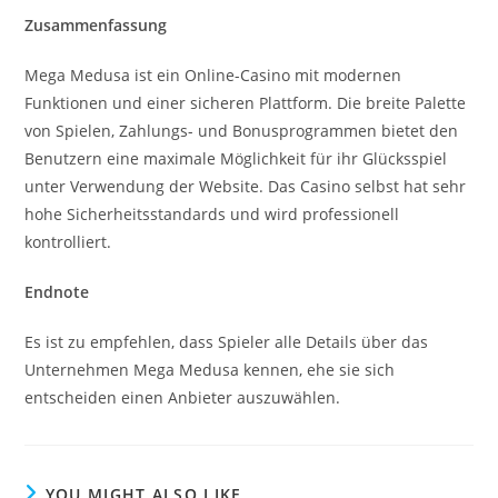
Zusammenfassung
Mega Medusa ist ein Online-Casino mit modernen
Funktionen und einer sicheren Plattform. Die breite Palette
von Spielen, Zahlungs- und Bonusprogrammen bietet den
Benutzern eine maximale Möglichkeit für ihr Glücksspiel
unter Verwendung der Website. Das Casino selbst hat sehr
hohe Sicherheitsstandards und wird professionell
kontrolliert.
Endnote
Es ist zu empfehlen, dass Spieler alle Details über das
Unternehmen Mega Medusa kennen, ehe sie sich
entscheiden einen Anbieter auszuwählen.
YOU MIGHT ALSO LIKE