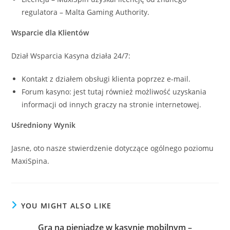
regulatora – Malta Gaming Authority.
Wsparcie dla Klientów
Dział Wsparcia Kasyna działa 24/7:
Kontakt z działem obsługi klienta poprzez e-mail.
Forum kasyno: jest tutaj również możliwość uzyskania
informacji od innych graczy na stronie internetowej.
Uśredniony Wynik
Jasne, oto nasze stwierdzenie dotyczące ogólnego poziomu
MaxiSpina.
YOU MIGHT ALSO LIKE
Gra na pieniądze w kasynie mobilnym –