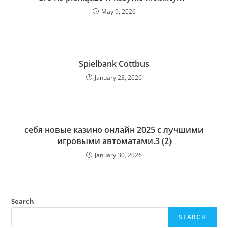
May 9, 2026
Spielbank Cottbus
January 23, 2026
себя новые казино онлайн 2025 с лучшими
игровыми автоматами.3 (2)
January 30, 2026
Search
SEARCH