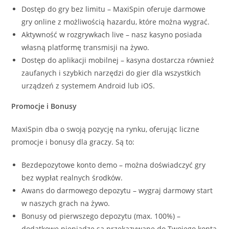
Dostęp do gry bez limitu – MaxiSpin oferuje darmowe
gry online z możliwością hazardu, które można wygrać.
Aktywność w rozgrywkach live – nasz kasyno posiada
własną platformę transmisji na żywo.
Dostęp do aplikacji mobilnej – kasyna dostarcza również
zaufanych i szybkich narzędzi do gier dla wszystkich
urządzeń z systemem Android lub iOS.
Promocje i Bonusy
MaxiSpin dba o swoją pozycję na rynku, oferując liczne
promocje i bonusy dla graczy. Są to:
Bezdepozytowe konto demo – można doświadczyć gry
bez wypłat realnych środków.
Awans do darmowego depozytu – wygraj darmowy start
w naszych grach na żywo.
Bonusy od pierwszego depozytu (max. 100%) –
dodatkowe pieniądze są przekazywane do Twojego konta