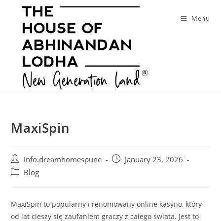
Skip
to
Menu
content
MaxiSpin
Post
Post
info.dreamhomespune
January 23, 2026
author:
published:
Post
Blog
category:
MaxiSpin to popularny i renomowany online kasyno, który
od lat cieszy się zaufaniem graczy z całego świata. Jest to