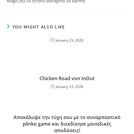
Magic365 to strona dostępna za darmo.
YOU MIGHT ALSO LIKE
January 23, 2026
Chicken Road von InOut
January 23, 2026
Αποκάλυψε την τύχη σου με το συναρπαστικό
plinko game και διεκδίκησε μοναδικές
αποδόσεις!