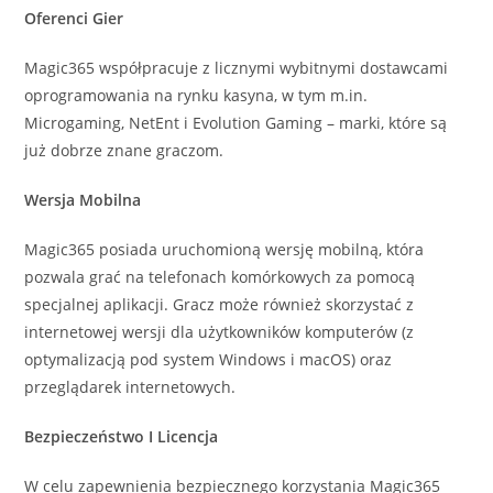
Oferenci Gier
Magic365 współpracuje z licznymi wybitnymi dostawcami
oprogramowania na rynku kasyna, w tym m.in.
Microgaming, NetEnt i Evolution Gaming – marki, które są
już dobrze znane graczom.
Wersja Mobilna
Magic365 posiada uruchomioną wersję mobilną, która
pozwala grać na telefonach komórkowych za pomocą
specjalnej aplikacji. Gracz może również skorzystać z
internetowej wersji dla użytkowników komputerów (z
optymalizacją pod system Windows i macOS) oraz
przeglądarek internetowych.
Bezpieczeństwo I Licencja
W celu zapewnienia bezpiecznego korzystania Magic365