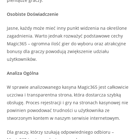
pieniądze graczy.
Osobiste Doświadczenie
Jasne, każdy może mieć inny punkt widzenia na określone
zagadnienia. Warto jednak rozważyć podstawowe cechy
Magic365 – ogromna ilość gier do wyboru oraz atrakcyjne
bonusy dla graczy powodują zwiększenie udziału
użytkowników.
Analiza Ogólna
W sprawie analizowanego kasyna Magic365 jest całkowicie
uczciwa i transparentna strona, która dostarcza szybką
obsługę. Proces rejestracji i gry na stronach kasynowej nie
powinien powodować trudności u użytkownika ze
stworzonym kontem w naszym serwisie internetowym.
Dla graczy, którzy szukają odpowiedniego odbioru –