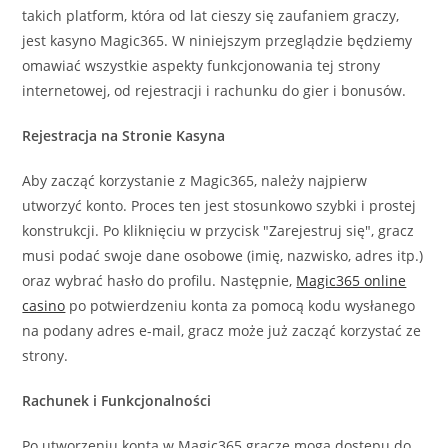
takich platform, która od lat cieszy się zaufaniem graczy,
jest kasyno Magic365. W niniejszym przeglądzie będziemy
omawiać wszystkie aspekty funkcjonowania tej strony
internetowej, od rejestracji i rachunku do gier i bonusów.
Rejestracja na Stronie Kasyna
Aby zacząć korzystanie z Magic365, należy najpierw
utworzyć konto. Proces ten jest stosunkowo szybki i prostej
konstrukcji. Po kliknięciu w przycisk "Zarejestruj się", gracz
musi podać swoje dane osobowe (imię, nazwisko, adres itp.)
oraz wybrać hasło do profilu. Następnie,
Magic365 online
casino
po potwierdzeniu konta za pomocą kodu wysłanego
na podany adres e-mail, gracz może już zacząć korzystać ze
strony.
Rachunek i Funkcjonalności
Po utworzeniu konta w Magic365 gracze mogą dostępu do