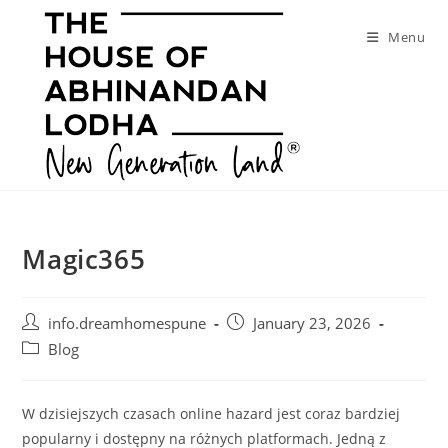
Skip
to
Menu
content
Magic365
Post
Post
info.dreamhomespune
January 23, 2026
author:
published:
Post
Blog
category:
W dzisiejszych czasach online hazard jest coraz bardziej
popularny i dostępny na różnych platformach. Jedną z