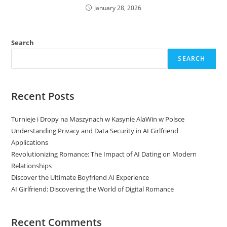
January 28, 2026
Search
SEARCH
Recent Posts
Turnieje i Dropy na Maszynach w Kasynie AlaWin w Polsce
Understanding Privacy and Data Security in AI Girlfriend
Applications
Revolutionizing Romance: The Impact of AI Dating on Modern
Relationships
Discover the Ultimate Boyfriend AI Experience
AI Girlfriend: Discovering the World of Digital Romance
Recent Comments