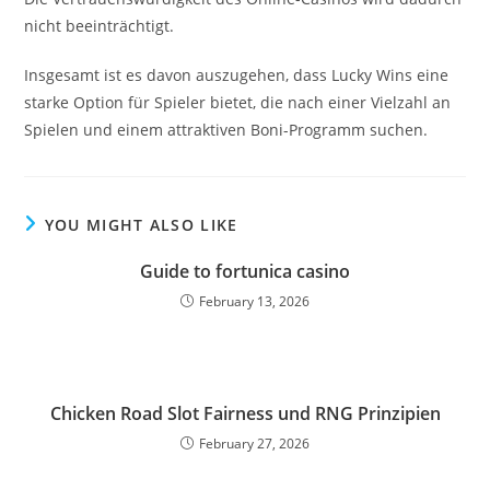
nicht beeinträchtigt.
Insgesamt ist es davon auszugehen, dass Lucky Wins eine
starke Option für Spieler bietet, die nach einer Vielzahl an
Spielen und einem attraktiven Boni-Programm suchen.
YOU MIGHT ALSO LIKE
Guide to fortunica casino
February 13, 2026
Chicken Road Slot Fairness und RNG Prinzipien
February 27, 2026