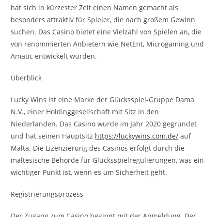
hat sich in kürzester Zeit einen Namen gemacht als
besonders attraktiv für Spieler, die nach großem Gewinn
suchen. Das Casino bietet eine Vielzahl von Spielen an, die
von renommierten Anbietern wie NetEnt, Microgaming und
Amatic entwickelt wurden.
Überblick
Lucky Wins ist eine Marke der Glücksspiel-Gruppe Dama
N.V., einer Holdinggesellschaft mit Sitz in den
Niederlanden. Das Casino wurde im Jahr 2020 gegründet
und hat seinen Hauptsitz
https://luckywins.com.de/
auf
Malta. Die Lizenzierung des Casinos erfolgt durch die
maltesische Behörde für Glücksspielregulierungen, was ein
wichtiger Punkt ist, wenn es um Sicherheit geht.
Registrierungsprozess
Der Zugang zum Casino beginnt mit der Anmeldung. Der