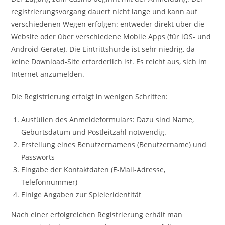
registrierungsvorgang dauert nicht lange und kann auf
verschiedenen Wegen erfolgen: entweder direkt über die
Website oder über verschiedene Mobile Apps (für iOS- und
Android-Geräte). Die Eintrittshürde ist sehr niedrig, da
keine Download-Site erforderlich ist. Es reicht aus, sich im
Internet anzumelden.
Die Registrierung erfolgt in wenigen Schritten:
Ausfüllen des Anmeldeformulars: Dazu sind Name,
Geburtsdatum und Postleitzahl notwendig.
Erstellung eines Benutzernamens (Benutzername) und
Passworts
Eingabe der Kontaktdaten (E-Mail-Adresse,
Telefonnummer)
Einige Angaben zur Spieleridentität
Nach einer erfolgreichen Registrierung erhält man