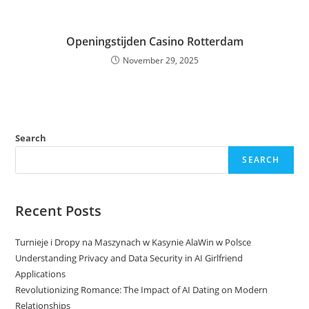
Openingstijden Casino Rotterdam
November 29, 2025
Search
SEARCH
Recent Posts
Turnieje i Dropy na Maszynach w Kasynie AlaWin w Polsce
Understanding Privacy and Data Security in AI Girlfriend
Applications
Revolutionizing Romance: The Impact of AI Dating on Modern
Relationships