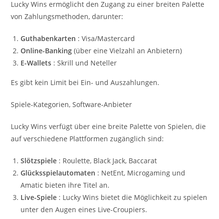
Lucky Wins ermöglicht den Zugang zu einer breiten Palette
von Zahlungsmethoden, darunter:
Guthabenkarten
: Visa/Mastercard
Online-Banking
(über eine Vielzahl an Anbietern)
E-Wallets
: Skrill und Neteller
Es gibt kein Limit bei Ein- und Auszahlungen.
Spiele-Kategorien, Software-Anbieter
Lucky Wins verfügt über eine breite Palette von Spielen, die
auf verschiedene Plattformen zugänglich sind:
Slötzspiele
: Roulette, Black Jack, Baccarat
Glücksspielautomaten
: NetEnt, Microgaming und
Amatic bieten ihre Titel an.
Live-Spiele
: Lucky Wins bietet die Möglichkeit zu spielen
unter den Augen eines Live-Croupiers.