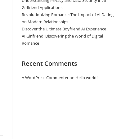
Understanding Privacy and Data Security in AI
Girlfriend Applications
Revolutionizing Romance: The Impact of AI Dating
on Modern Relationships
Discover the Ultimate Boyfriend AI Experience
AI Girlfriend: Discovering the World of Digital
Romance
Recent Comments
A WordPress Commenter
on
Hello world!