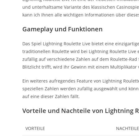
und unterhaltsame Variante des klassischen Casinospiel
kann ich Ihnen alle wichtigen Informationen über dieses
Gameplay und Funktionen
Das Spiel Lightning Roulette Live bietet eine einzigar
traditionellen Roulette wird bei Lightning Roulette Live
zufällig auf verschiedene Zahlen auf dem Roulette-Rad fa
Blitzlicht trifft, wird Ihr Gewinn mit einem Multiplikator 
Ein weiteres aufregendes Feature von Lightning Roulette
speziellen Zahlen werden zufällig ausgewählt und könne
auf eine dieser Zahlen fällt.
Vorteile und Nachteile von Lightning R
VORTEILE
NACHTEILE