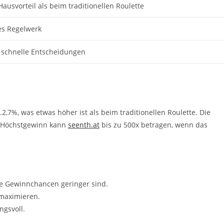
ausvorteil als beim traditionellen Roulette
es Regelwerk
t schnelle Entscheidungen
.2,7%, was etwas höher ist als beim traditionellen Roulette. Die
er Höchstgewinn kann
seenth.at
bis zu 500x betragen, wenn das
die Gewinnchancen geringer sind.
 maximieren.
ngsvoll.