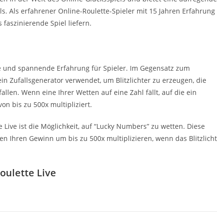
s. Als erfahrener Online-Roulette-Spieler mit 15 Jahren Erfahrung
 faszinierende Spiel liefern.
tige und spannende Erfahrung für Spieler. Im Gegensatz zum
 ein Zufallsgenerator verwendet, um Blitzlichter zu erzeugen, die
llen. Wenn eine Ihrer Wetten auf eine Zahl fällt, auf die ein
von bis zu 500x multipliziert.
 Live ist die Möglichkeit, auf “Lucky Numbers” zu wetten. Diese
n Ihren Gewinn um bis zu 500x multiplizieren, wenn das Blitzlicht
oulette Live