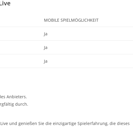
Live
MOBILE SPIELMÖGLICHKEIT
Ja
Ja
Ja
des Anbieters.
gfältig durch.
Live und genießen Sie die einzigartige Spielerfahrung, die dieses