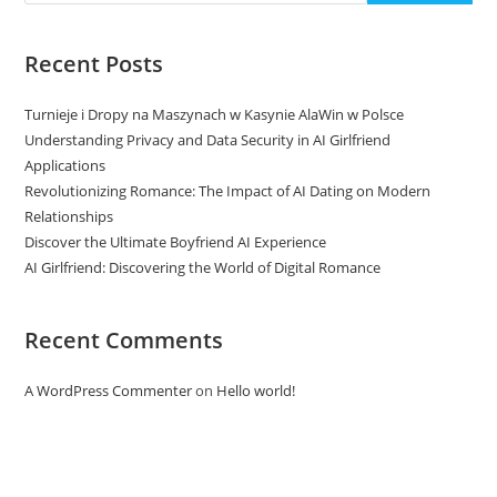
Recent Posts
Turnieje i Dropy na Maszynach w Kasynie AlaWin w Polsce
Understanding Privacy and Data Security in AI Girlfriend
Applications
Revolutionizing Romance: The Impact of AI Dating on Modern
Relationships
Discover the Ultimate Boyfriend AI Experience
AI Girlfriend: Discovering the World of Digital Romance
Recent Comments
A WordPress Commenter
on
Hello world!