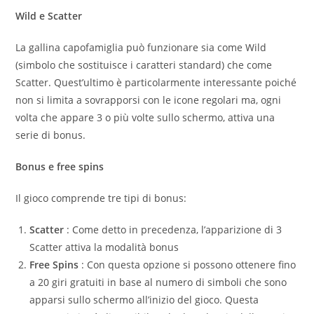
Wild e Scatter
La gallina capofamiglia può funzionare sia come Wild
(simbolo che sostituisce i caratteri standard) che come
Scatter. Quest’ultimo è particolarmente interessante poiché
non si limita a sovrapporsi con le icone regolari ma, ogni
volta che appare 3 o più volte sullo schermo, attiva una
serie di bonus.
Bonus e free spins
Il gioco comprende tre tipi di bonus:
Scatter
: Come detto in precedenza, l’apparizione di 3
Scatter attiva la modalità bonus
Free Spins
: Con questa opzione si possono ottenere fino
a 20 giri gratuiti in base al numero di simboli che sono
apparsi sullo schermo all’inizio del gioco. Questa