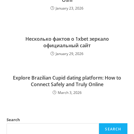
Oshi
January 23, 2026
Несколько фактов о 1xbet зеркало
официальный сайт
January 29, 2026
Explore Brazilian Cupid dating platform: How to
Connect Safely and Truly Online
March 3, 2026
Search
SEARCH