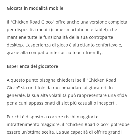
Giocata in modalità mobile
Il "Chicken Road Gioco" offre anche una versione completa
per dispositivi mobili (come smartphone e tablet), che
mantiene tutte le funzionalità della sua controparte
desktop. L’esperienza di gioco è altrettanto confortevole,
grazie alla compatta interfaccia touch-friendly.
Esperienza del giocatore
A questo punto bisogna chiedersi se il "Chicken Road
Gioco" sia un titolo da raccomandare ai giocatori. In
generale, la sua alta volatilità può rappresentare una sfida
per alcuni appassionati di slot più casuali o inesperti.
Per chi è disposto a correre rischi maggiori e
intrattenimento maggiore, il "Chicken Road Gioco" potrebbe
essere un’ottima scelta. La sua capacità di offrire grandi