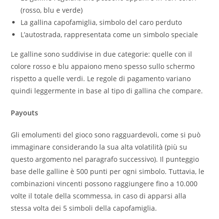
(rosso, blu e verde)
La gallina capofamiglia, simbolo del caro perduto
L’autostrada, rappresentata come un simbolo speciale
Le galline sono suddivise in due categorie: quelle con il
colore rosso e blu appaiono meno spesso sullo schermo
rispetto a quelle verdi. Le regole di pagamento variano
quindi leggermente in base al tipo di gallina che compare.
Payouts
Gli emolumenti del gioco sono ragguardevoli, come si può
immaginare considerando la sua alta volatilità (più su
questo argomento nel paragrafo successivo). Il punteggio
base delle galline è 500 punti per ogni simbolo. Tuttavia, le
combinazioni vincenti possono raggiungere fino a 10.000
volte il totale della scommessa, in caso di apparsi alla
stessa volta dei 5 simboli della capofamiglia.