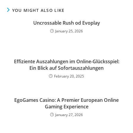
YOU MIGHT ALSO LIKE
Uncrossable Rush od Evoplay
January 25, 2026
Effiziente Auszahlungen im Online-Glücksspiel:
Ein Blick auf Sofortauszahlungen
February 20, 2025
EgoGames Casino: A Premier European Online
Gaming Experience
January 27, 2026