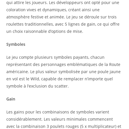
qui attire les joueurs. Les développeurs ont opté pour une
coloration vives et dynamiques, créant ainsi une
atmosphère festive et animée. Le jeu se déroule sur trois
roulettes traditionnelles, avec 5 lignes de gain, ce qui offre
un choix raisonnable d’options de mise.
Symboles
Le jeu compte plusieurs symboles payants, chacun
représentant des personnages emblématiques de la Route
américaine. Le plus valeur symbolisée par une poule jaune
en vol est le Wild, capable de remplacer n’importe quel
symbole à l’exclusion du scatter.
Gain
Les gains pour les combinaisons de symboles varient
considérablement. Les valeurs minimales commencent
avec la combinaison 3 poulets rouges (5 x multiplicateur) et