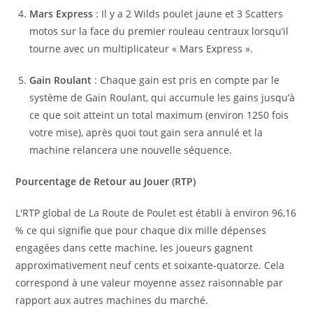
Mars Express
: Il y a 2 Wilds poulet jaune et 3 Scatters
motos sur la face du premier rouleau centraux lorsqu’il
tourne avec un multiplicateur « Mars Express ».
Gain Roulant
: Chaque gain est pris en compte par le
système de Gain Roulant, qui accumule les gains jusqu’à
ce que soit atteint un total maximum (environ 1250 fois
votre mise), après quoi tout gain sera annulé et la
machine relancera une nouvelle séquence.
Pourcentage de Retour au Jouer (RTP)
L'RTP global de La Route de Poulet est établi à environ 96,16
% ce qui signifie que pour chaque dix mille dépenses
engagées dans cette machine, les joueurs gagnent
approximativement neuf cents et soixante-quatorze. Cela
correspond à une valeur moyenne assez raisonnable par
rapport aux autres machines du marché.