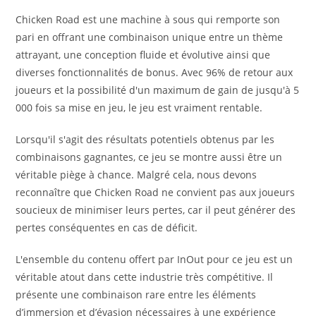
Chicken Road est une machine à sous qui remporte son
pari en offrant une combinaison unique entre un thème
attrayant, une conception fluide et évolutive ainsi que
diverses fonctionnalités de bonus. Avec 96% de retour aux
joueurs et la possibilité d'un maximum de gain de jusqu'à 5
000 fois sa mise en jeu, le jeu est vraiment rentable.
Lorsqu'il s'agit des résultats potentiels obtenus par les
combinaisons gagnantes, ce jeu se montre aussi être un
véritable piège à chance. Malgré cela, nous devons
reconnaître que Chicken Road ne convient pas aux joueurs
soucieux de minimiser leurs pertes, car il peut générer des
pertes conséquentes en cas de déficit.
L'ensemble du contenu offert par InOut pour ce jeu est un
véritable atout dans cette industrie très compétitive. Il
présente une combinaison rare entre les éléments
d’immersion et d’évasion nécessaires à une expérience