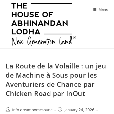
Skip
to
Menu
content
La Route de la Volaille : un jeu
de Machine à Sous pour les
Aventuriers de Chance par
Chicken Road par InOut
Post
Post
info.dreamhomespune
January 24, 2026