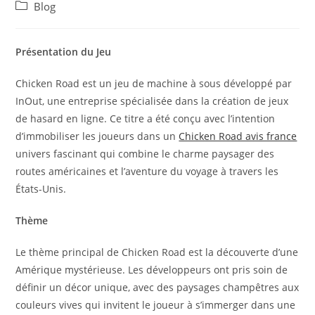
author:
published:
Post
Blog
category:
Présentation du Jeu
Chicken Road est un jeu de machine à sous développé par
InOut, une entreprise spécialisée dans la création de jeux
de hasard en ligne. Ce titre a été conçu avec l’intention
d’immobiliser les joueurs dans un
Chicken Road avis france
univers fascinant qui combine le charme paysager des
routes américaines et l’aventure du voyage à travers les
États-Unis.
Thème
Le thème principal de Chicken Road est la découverte d’une
Amérique mystérieuse. Les développeurs ont pris soin de
définir un décor unique, avec des paysages champêtres aux
couleurs vives qui invitent le joueur à s’immerger dans une