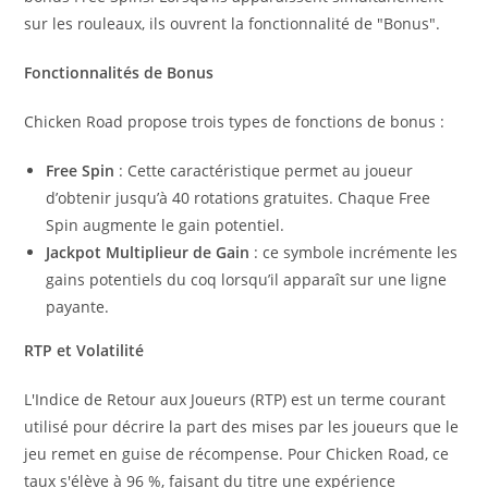
sur les rouleaux, ils ouvrent la fonctionnalité de "Bonus".
Fonctionnalités de Bonus
Chicken Road propose trois types de fonctions de bonus :
Free Spin
: Cette caractéristique permet au joueur
d’obtenir jusqu’à 40 rotations gratuites. Chaque Free
Spin augmente le gain potentiel.
Jackpot Multiplieur de Gain
: ce symbole incrémente les
gains potentiels du coq lorsqu’il apparaît sur une ligne
payante.
RTP et Volatilité
L'Indice de Retour aux Joueurs (RTP) est un terme courant
utilisé pour décrire la part des mises par les joueurs que le
jeu remet en guise de récompense. Pour Chicken Road, ce
taux s'élève à 96 %, faisant du titre une expérience