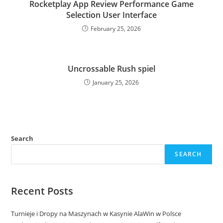
Rocketplay App Review Performance Game
Selection User Interface
February 25, 2026
Uncrossable Rush spiel
January 25, 2026
Search
SEARCH
Recent Posts
Turnieje i Dropy na Maszynach w Kasynie AlaWin w Polsce