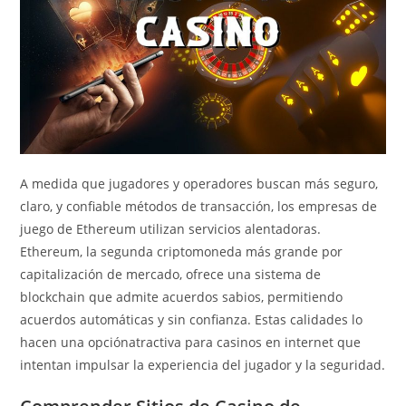
A medida que jugadores y operadores buscan más seguro,
claro, y confiable métodos de transacción, los empresas de
juego de Ethereum utilizan servicios alentadoras.
Ethereum, la segunda criptomoneda más grande por
capitalización de mercado, ofrece una sistema de
blockchain que admite acuerdos sabios, permitiendo
acuerdos automáticas y sin confianza. Estas calidades lo
hacen una opciónatractiva para casinos en internet que
intentan impulsar la experiencia del jugador y la seguridad.