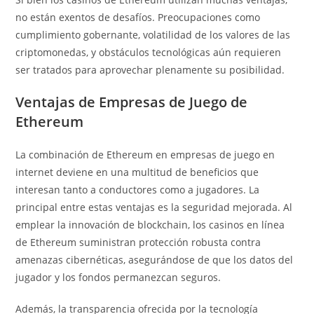
no están exentos de desafíos. Preocupaciones como
cumplimiento gobernante, volatilidad de los valores de las
criptomonedas, y obstáculos tecnológicas aún requieren
ser tratados para aprovechar plenamente su posibilidad.
Ventajas de Empresas de Juego de
Ethereum
La combinación de Ethereum en empresas de juego en
internet deviene en una multitud de beneficios que
interesan tanto a conductores como a jugadores. La
principal entre estas ventajas es la seguridad mejorada. Al
emplear la innovación de blockchain, los casinos en línea
de Ethereum suministran protección robusta contra
amenazas cibernéticas, asegurándose de que los datos del
jugador y los fondos permanezcan seguros.
Además, la transparencia ofrecida por la tecnología