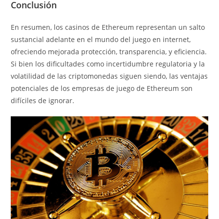
Conclusión
En resumen, los casinos de Ethereum representan un salto
sustancial adelante en el mundo del juego en internet,
ofreciendo mejorada protección, transparencia, y eficiencia.
Si bien los dificultades como incertidumbre regulatoria y la
volatilidad de las criptomonedas siguen siendo, las ventajas
potenciales de los empresas de juego de Ethereum son
difíciles de ignorar.