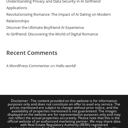
Understanding Privacy and Data Security in AI Girlfriend
Applications
Revolutionizing Romance: The Impact of AI Dating on Modern
Relationships
Discover the Ultimate Boyfriend AI Experience
AI Girlfriend: Discovering the World of Digital Romance
Recent Comments
A WordPress Commenter
on
Hello world!
Disclaimer : The content provided on this website is for information
purposes only and does not constitute an offer to avail any service. The
prices mentioned are subject to change without prior notice, and the
availability of properties mentioned is not guaranteed. The images
displayed on the website are for representation purposes only and may
not reflect the actual properties accurately. Please note that this is the
official website of an authorized marketing partner. We may share data
with Real Estate Regulatory Authority (RERA) registered