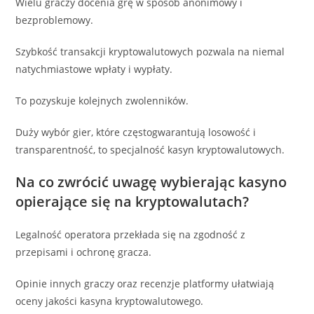
Wielu graczy docenia grę w sposób anonimowy i
bezproblemowy.
Szybkość transakcji kryptowalutowych pozwala na niemal
natychmiastowe wpłaty i wypłaty.
To pozyskuje kolejnych zwolenników.
Duży wybór gier, które częstogwarantują losowość i
transparentność, to specjalność kasyn kryptowalutowych.
Na co zwrócić uwagę wybierając kasyno
opierające się na kryptowalutach?
Legalność operatora przekłada się na zgodność z
przepisami i ochronę gracza.
Opinie innych graczy oraz recenzje platformy ułatwiają
oceny jakości kasyna kryptowalutowego.