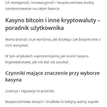
Ich dostępność, innowacyjność i bezpieczeństwo budzą
zainteresowanie na całym świecie.
Kasyno bitcoin i inne kryptowaluty –
poradnik użytkownika
Warto poznać co je wyróżnia, jak działają i jak bezpiecznie z
nich korzystać.
W tym artykułach zaprezentujemy jak ocenić kasyno
kryptowalutowe, jak nie dać się oszukać.
Czynniki mające znaczenie przy wyborze
kasyna
Licencja i regulacje to prioritet.
Bezpieczeństwo danych i środków to kolejny ważny aspekt.