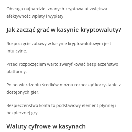
Obsługa najbardziej znanych kryptowalut zwiększa
efektywność wpłaty i wypłaty.
Jak zacząć grać w kasynie kryptowaluty?
Rozpoczęcie zabawy w kasynie kryptowalutowym jest
intuicyjne.
Przed rozpoczęciem warto zweryfikować bezpieczeństwo
platformy.
Po potwierdzeniu środków można rozpocząć korzystanie z
dostępnych gier.
Bezpieczeństwo konta to podstawowy element płynnej i
bezpiecznej gry.
Waluty cyfrowe w kasynach