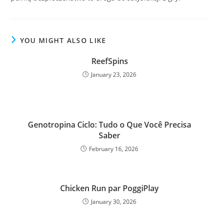
YOU MIGHT ALSO LIKE
ReefSpins
January 23, 2026
Genotropina Ciclo: Tudo o Que Você Precisa
Saber
February 16, 2026
Chicken Run par PoggiPlay
January 30, 2026