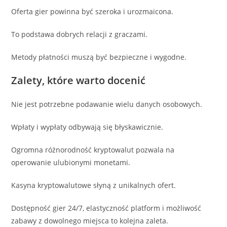
Oferta gier powinna być szeroka i urozmaicona.
To podstawa dobrych relacji z graczami.
Metody płatności muszą być bezpieczne i wygodne.
Zalety, które warto docenić
Nie jest potrzebne podawanie wielu danych osobowych.
Wpłaty i wypłaty odbywają się błyskawicznie.
Ogromna różnorodność kryptowalut pozwala na
operowanie ulubionymi monetami.
Kasyna kryptowalutowe słyną z unikalnych ofert.
Dostępność gier 24/7, elastyczność platform i możliwość
zabawy z dowolnego miejsca to kolejna zaleta.