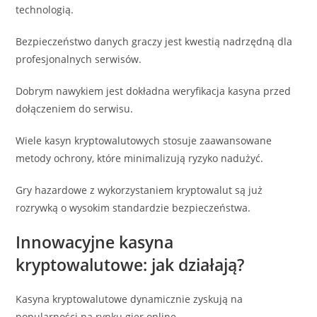
technologią.
Bezpieczeństwo danych graczy jest kwestią nadrzędną dla
profesjonalnych serwisów.
Dobrym nawykiem jest dokładna weryfikacja kasyna przed
dołączeniem do serwisu.
Wiele kasyn kryptowalutowych stosuje zaawansowane
metody ochrony, które minimalizują ryzyko nadużyć.
Gry hazardowe z wykorzystaniem kryptowalut są już
rozrywką o wysokim standardzie bezpieczeństwa.
Innowacyjne kasyna
kryptowalutowe: jak działają?
Kasyna kryptowalutowe dynamicznie zyskują na
popularności na rynku gier online.