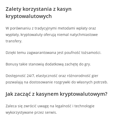
Zalety korzystania z kasyn
kryptowalutowych
W porównaniu z tradycyjnymi metodami wpłaty oraz
wypłaty, kryptowaluty oferują niemal natychmiastowe
transfery.
Dzięki temu zagwarantowana jest poufność tożsamości.
Bonusy takie stanowią dodatkową zachętę do gry.
Dostępność 24/7, elastyczność oraz różnorodność gier
pozwalają na dostosowanie rozgrywki do własnych potrzeb.
Jak zacząć z kasynem kryptowalutowym?
Zaleca się zwrócić uwagę na legalność i technologie
wykorzystywane przez serwis.