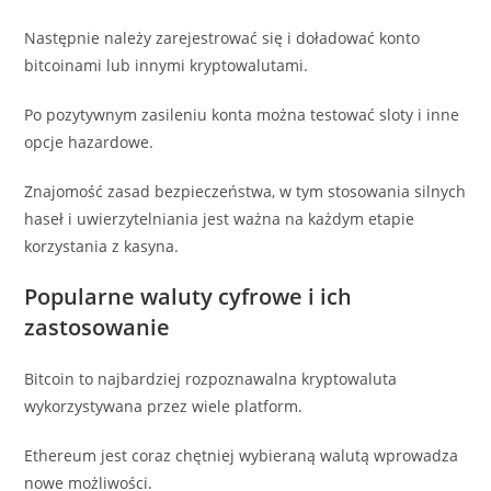
Następnie należy zarejestrować się i doładować konto
bitcoinami lub innymi kryptowalutami.
Po pozytywnym zasileniu konta można testować sloty i inne
opcje hazardowe.
Znajomość zasad bezpieczeństwa, w tym stosowania silnych
haseł i uwierzytelniania jest ważna na każdym etapie
korzystania z kasyna.
Popularne waluty cyfrowe i ich
zastosowanie
Bitcoin to najbardziej rozpoznawalna kryptowaluta
wykorzystywana przez wiele platform.
Ethereum jest coraz chętniej wybieraną walutą wprowadza
nowe możliwości.