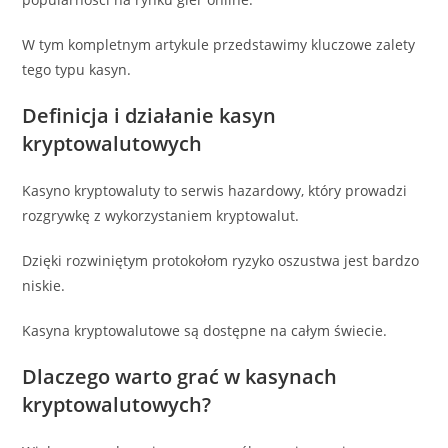
W tym kompletnym artykule przedstawimy kluczowe zalety
tego typu kasyn.
Definicja i działanie kasyn
kryptowalutowych
Kasyno kryptowaluty to serwis hazardowy, który prowadzi
rozgrywkę z wykorzystaniem kryptowalut.
Dzięki rozwiniętym protokołom ryzyko oszustwa jest bardzo
niskie.
Kasyna kryptowalutowe są dostępne na całym świecie.
Dlaczego warto grać w kasynach
kryptowalutowych?