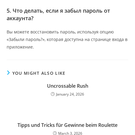
5. Что делать, если я забыл пароль от
аккаунта?
Вы можете восстановить пароль, используя опцию
«Забыли пароль?», которая доступна на странице входа в
приложение.
YOU MIGHT ALSO LIKE
Uncrossable Rush
January 24, 2026
Tipps und Tricks für Gewinne beim Roulette
March 3, 2026