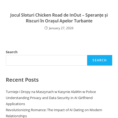
Jocul Sloturi Chicken Road de InOut – Speranțe și
Riscuri în Orașul Apelor Turbante
January 27, 2026
Search
SEARCH
Recent Posts
Turnieje i Dropy na Maszynach w Kasynie AlaWin w Polsce
Understanding Privacy and Data Security in AI Girlfriend
Applications
Revolutionizing Romance: The Impact of AI Dating on Modern
Relationships