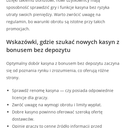
Dzięki takiemu bonusowi, nowi użytkownicy mają
sposobność sprawdzić gry i funkcje kasyna bez ryzyka
utraty swoich pieniędzy. Warto zwrócić uwagę na
regulamin, bo warunki obrotu są istotne przy takich
promocjach.
Wskazówki, gdzie szukać nowych kasyn z
bonusem bez depozytu
Optymalny dobór kasyna z bonusem bez depozytu zaczyna
się od poznania rynku i zrozumienia, co oferują różne
strony.
Sprawdź renomę kasyna — czy posiada odpowiednie
licencje dla graczy.
Zwróć uwagę na wymogi obrotu i limity wypłat.
Dobre kasyno powinno oferować szeroką ofertę
dostawców.
Opinie graczy to cenne źródło informacji przed