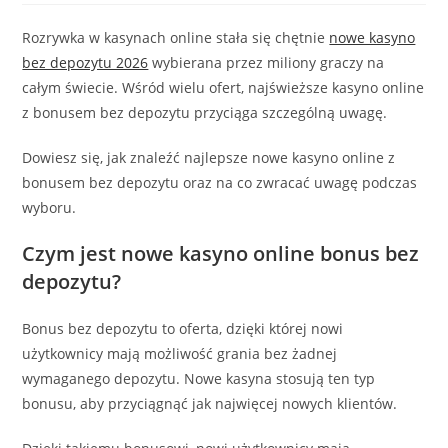
Rozrywka w kasynach online stała się chętnie
nowe kasyno
bez depozytu 2026
wybierana przez miliony graczy na
całym świecie. Wśród wielu ofert, najświeższe kasyno online
z bonusem bez depozytu przyciąga szczególną uwagę.
Dowiesz się, jak znaleźć najlepsze nowe kasyno online z
bonusem bez depozytu oraz na co zwracać uwagę podczas
wyboru.
Czym jest nowe kasyno online bonus bez
depozytu?
Bonus bez depozytu to oferta, dzięki której nowi
użytkownicy mają możliwość grania bez żadnej
wymaganego depozytu. Nowe kasyna stosują ten typ
bonusu, aby przyciągnąć jak najwięcej nowych klientów.