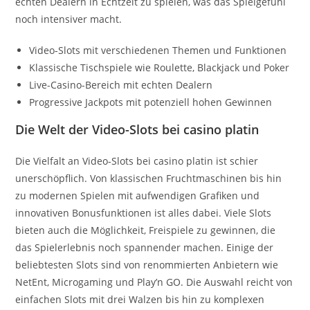
echten Dealern in Echtzeit zu spielen, was das Spielgefühl
noch intensiver macht.
Video-Slots mit verschiedenen Themen und Funktionen
Klassische Tischspiele wie Roulette, Blackjack und Poker
Live-Casino-Bereich mit echten Dealern
Progressive Jackpots mit potenziell hohen Gewinnen
Die Welt der Video-Slots bei casino platin
Die Vielfalt an Video-Slots bei casino platin ist schier
unerschöpflich. Von klassischen Fruchtmaschinen bis hin
zu modernen Spielen mit aufwendigen Grafiken und
innovativen Bonusfunktionen ist alles dabei. Viele Slots
bieten auch die Möglichkeit, Freispiele zu gewinnen, die
das Spielerlebnis noch spannender machen. Einige der
beliebtesten Slots sind von renommierten Anbietern wie
NetEnt, Microgaming und Play’n GO. Die Auswahl reicht von
einfachen Slots mit drei Walzen bis hin zu komplexen