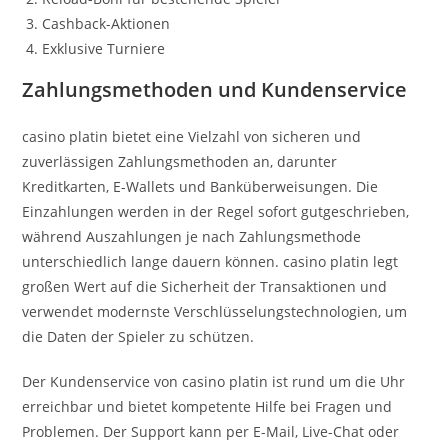
Cashback-Aktionen
Exklusive Turniere
Zahlungsmethoden und Kundenservice
casino platin bietet eine Vielzahl von sicheren und
zuverlässigen Zahlungsmethoden an, darunter
Kreditkarten, E-Wallets und Banküberweisungen. Die
Einzahlungen werden in der Regel sofort gutgeschrieben,
während Auszahlungen je nach Zahlungsmethode
unterschiedlich lange dauern können. casino platin legt
großen Wert auf die Sicherheit der Transaktionen und
verwendet modernste Verschlüsselungstechnologien, um
die Daten der Spieler zu schützen.
Der Kundenservice von casino platin ist rund um die Uhr
erreichbar und bietet kompetente Hilfe bei Fragen und
Problemen. Der Support kann per E-Mail, Live-Chat oder