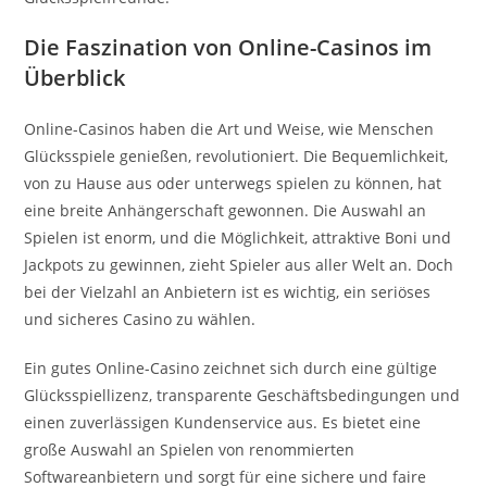
Die Faszination von Online-Casinos im
Überblick
Online-Casinos haben die Art und Weise, wie Menschen
Glücksspiele genießen, revolutioniert. Die Bequemlichkeit,
von zu Hause aus oder unterwegs spielen zu können, hat
eine breite Anhängerschaft gewonnen. Die Auswahl an
Spielen ist enorm, und die Möglichkeit, attraktive Boni und
Jackpots zu gewinnen, zieht Spieler aus aller Welt an. Doch
bei der Vielzahl an Anbietern ist es wichtig, ein seriöses
und sicheres Casino zu wählen.
Ein gutes Online-Casino zeichnet sich durch eine gültige
Glücksspiellizenz, transparente Geschäftsbedingungen und
einen zuverlässigen Kundenservice aus. Es bietet eine
große Auswahl an Spielen von renommierten
Softwareanbietern und sorgt für eine sichere und faire