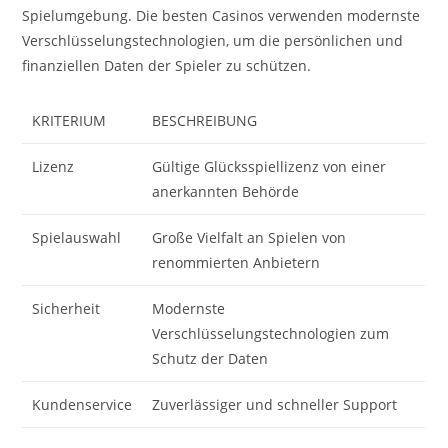
Spielumgebung. Die besten Casinos verwenden modernste
Verschlüsselungstechnologien, um die persönlichen und
finanziellen Daten der Spieler zu schützen.
KRITERIUM
BESCHREIBUNG
Lizenz
Gültige Glücksspiellizenz von einer
anerkannten Behörde
Spielauswahl
Große Vielfalt an Spielen von
renommierten Anbietern
Sicherheit
Modernste
Verschlüsselungstechnologien zum
Schutz der Daten
Kundenservice
Zuverlässiger und schneller Support