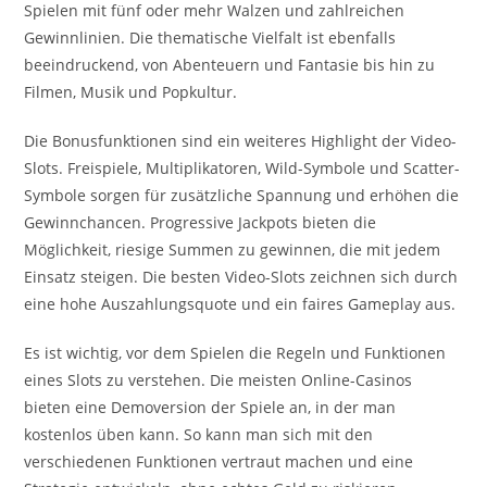
Spielen mit fünf oder mehr Walzen und zahlreichen
Gewinnlinien. Die thematische Vielfalt ist ebenfalls
beeindruckend, von Abenteuern und Fantasie bis hin zu
Filmen, Musik und Popkultur.
Die Bonusfunktionen sind ein weiteres Highlight der Video-
Slots. Freispiele, Multiplikatoren, Wild-Symbole und Scatter-
Symbole sorgen für zusätzliche Spannung und erhöhen die
Gewinnchancen. Progressive Jackpots bieten die
Möglichkeit, riesige Summen zu gewinnen, die mit jedem
Einsatz steigen. Die besten Video-Slots zeichnen sich durch
eine hohe Auszahlungsquote und ein faires Gameplay aus.
Es ist wichtig, vor dem Spielen die Regeln und Funktionen
eines Slots zu verstehen. Die meisten Online-Casinos
bieten eine Demoversion der Spiele an, in der man
kostenlos üben kann. So kann man sich mit den
verschiedenen Funktionen vertraut machen und eine