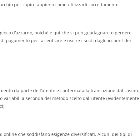
 marchio per capire appieno come utilizzarli correttamente.
 gioco d’azzardo, poiché è qui che si può guadagnare o perdere
i pagamento per far entrare e uscire i soldi dagli account dei
amento da parte dell’utente e confermata la transazione dal casinò, 
ono variabili a seconda del metodo scelto dall’utente (evidentemente
i).
 online che soddisfano esigenze diversificati. Alcuni dei tipi di