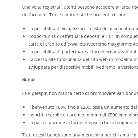
Una volta registrati, utenti possono accedere all’area ri
dell’account. Tra le caratteristiche presenti ci sono:
La possibilità di visualizzare la lista dei giochi attua
L’opportunità di effettuare depositi e ritiri in comp
carte di credito ed e-wallets (vedremo maggiormente 
La possibilità di partecipare ai tornei organizzati dal
L’accesso alle funzionalità del sito web in modalità 
sviluppata per dispositivi mobili (vedremo la version
Bonus
La Piperspin non manca certo di promuovere vari bonus pe
Il benvenuto 100% fino a €200, ossia un aumento del c
I giochi freeroll con premio minimo di €500 ogni gior
La partecipazione ai tornei mensili, che si tengono r
Tutti questi bonus sono una meraviglia per chi ama il g