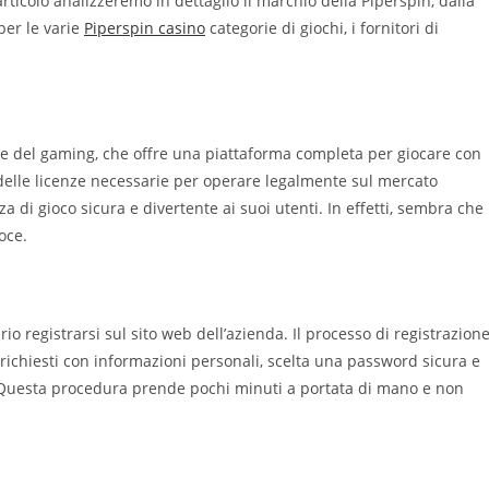
icolo analizzeremo in dettaglio il marchio della Piperspin, dalla
per le varie
Piperspin casino
categorie di giochi, i fornitori di
ore del gaming, che offre una piattaforma completa per giocare con
 delle licenze necessarie per operare legalmente sul mercato
 di gioco sicura e divertente ai suoi utenti. In effetti, sembra che 
oce.
io registrarsi sul sito web dell’azienda. Il processo di registrazion
 richiesti con informazioni personali, scelta una password sicura e
l. Questa procedura prende pochi minuti a portata di mano e non