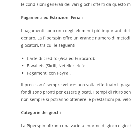
le condizioni generali dei vari giochi offerti da questo
Pagamenti ed Estrazioni Feriali
I pagamenti sono uno degli elementi più importanti del
denaro. La Piperspin offre un grande numero di metodi d
giocatori, tra cui le seguenti:
Carte di credito (Visa ed Eurocard);
E-wallets (Skrill, Neteller etc.);
Pagamenti con PayPal.
Il processo è sempre veloce: una volta effettuato il pag
fondi sono pronti per essere giocati. I tempi di ritiro s
non sempre si potranno ottenere le prestazioni più veloc
Categorie dei giochi
La Piperspin offrono una varietà enorme di gioco e giochi