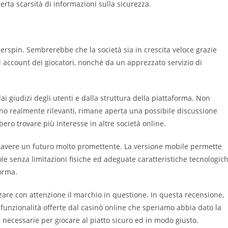
erta scarsità di informazioni sulla sicurezza.
perspin. Sembrerebbe che la società sia in crescita veloce grazie
gli account dei giocatori, nonché da un apprezzato servizio di
ai giudizi degli utenti e dalla struttura della piattaforma. Non
no realmente rilevanti, rimane aperta una possibile discussione
bero trovare più interesse in altre società online.
avere un futuro molto promettente. La versione mobile permette
e senza limitazioni fisiche ed adeguate caratteristiche tecnologic
forma.
are con attenzione il marchio in questione. In questa recensione,
unzionalità offerte dal casinò online che speriamo abbia dato la
ni necessarie per giocare al piatto sicuro ed in modo giusto.