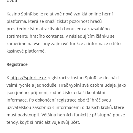
Úvod
Kasino SpinRise je relativně nově vzniklá online herní
platforma, která se snaží získat pozornost hráčů
prostřednictvím atraktivních bonusem a rozsáhlého
sortimentu hracího contents. V následujícím článku se
zaměříme na všechny zajímavé funkce a informace o této
kasinové platformě.
Registrace
K
https://spinrise.cz
registraci v kasinu SpinRise dochází
velmi rychle a jednoduše. Hráč vyplní své osobní údaje, jako
jsou jméno, příjmení, rodné číslo a další kontaktní
informace. Po dokončení registrace obdrží hráč svou
uživatelskou zásobnici s informacemi o dalších kroků, které
musí podstoupit. Většina herních funkcí je přístupná pouze
tehdy, když si hráč aktivuje svůj účet.