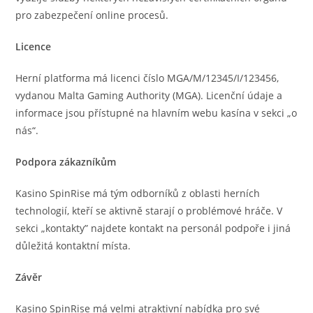
pro zabezpečení online procesů.
Licence
Herní platforma má licenci číslo MGA/M/12345/I/123456,
vydanou Malta Gaming Authority (MGA). Licenční údaje a
informace jsou přístupné na hlavním webu kasína v sekci „o
nás“.
Podpora zákazníkům
Kasino SpinRise má tým odborníků z oblasti herních
technologií, kteří se aktivně starají o problémové hráče. V
sekci „kontakty” najdete kontakt na personál podpoře i jiná
důležitá kontaktní místa.
Závěr
Kasino SpinRise má velmi atraktivní nabídka pro své