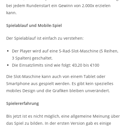
bei jedem Rundenstart ein Gewinn von 2.000x erzielen
kann.
Spielablauf und Mobile-Spiel
Der Spielablauf ist einfach zu verstehen:
Der Player wird auf eine 5-Rad-Slot-Maschine (5 Reihen,
3 Spalten) geschaltet.
Die Einsatzlimits sind wie folgt: €0,20 bis €100
Die Slot-Maschine kann auch von einem Tablet oder
Smartphone aus gespielt werden. Es gibt kein spezielles
mobiles Design und die Grafiken bleiben unverändert.
Spielererfahrung
Bis jetzt ist es nicht möglich, eine allgemeine Meinung über
das Spiel zu bilden. In der ersten Version gab es einige