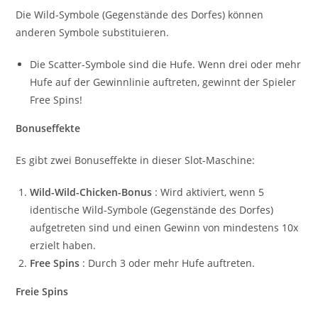
Die Wild-Symbole (Gegenstände des Dorfes) können
anderen Symbole substituieren.
Die Scatter-Symbole sind die Hufe. Wenn drei oder mehr
Hufe auf der Gewinnlinie auftreten, gewinnt der Spieler
Free Spins!
Bonuseffekte
Es gibt zwei Bonuseffekte in dieser Slot-Maschine:
Wild-Wild-Chicken-Bonus
: Wird aktiviert, wenn 5
identische Wild-Symbole (Gegenstände des Dorfes)
aufgetreten sind und einen Gewinn von mindestens 10x
erzielt haben.
Free Spins
: Durch 3 oder mehr Hufe auftreten.
Freie Spins