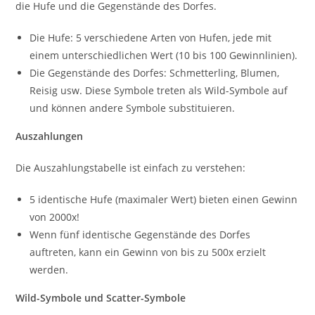
die Hufe und die Gegenstände des Dorfes.
Die Hufe: 5 verschiedene Arten von Hufen, jede mit
einem unterschiedlichen Wert (10 bis 100 Gewinnlinien).
Die Gegenstände des Dorfes: Schmetterling, Blumen,
Reisig usw. Diese Symbole treten als Wild-Symbole auf
und können andere Symbole substituieren.
Auszahlungen
Die Auszahlungstabelle ist einfach zu verstehen:
5 identische Hufe (maximaler Wert) bieten einen Gewinn
von 2000x!
Wenn fünf identische Gegenstände des Dorfes
auftreten, kann ein Gewinn von bis zu 500x erzielt
werden.
Wild-Symbole und Scatter-Symbole