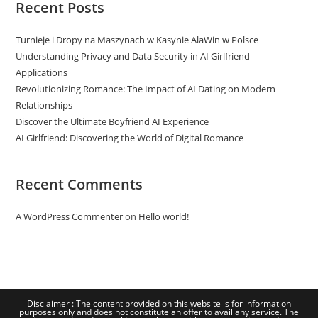
Recent Posts
Turnieje i Dropy na Maszynach w Kasynie AlaWin w Polsce
Understanding Privacy and Data Security in AI Girlfriend
Applications
Revolutionizing Romance: The Impact of AI Dating on Modern
Relationships
Discover the Ultimate Boyfriend AI Experience
AI Girlfriend: Discovering the World of Digital Romance
Recent Comments
A WordPress Commenter
on
Hello world!
Disclaimer : The content provided on this website is for information
purposes only and does not constitute an offer to avail any service. The