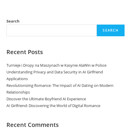
Search
SEARCH
Recent Posts
Turnieje i Dropy na Maszynach w Kasynie AlaWin w Polsce
Understanding Privacy and Data Security in AI Girlfriend
Applications
Revolutionizing Romance: The Impact of AI Dating on Modern
Relationships
Discover the Ultimate Boyfriend AI Experience
AI Girlfriend: Discovering the World of Digital Romance
Recent Comments