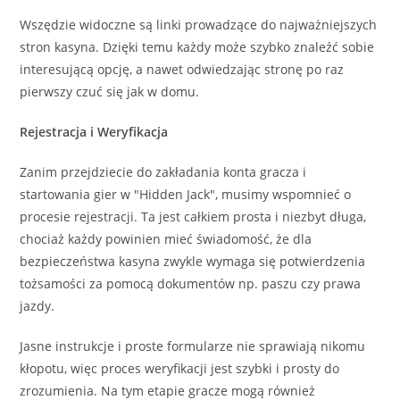
Wszędzie widoczne są linki prowadzące do najważniejszych
stron kasyna. Dzięki temu każdy może szybko znaleźć sobie
interesującą opcję, a nawet odwiedzając stronę po raz
pierwszy czuć się jak w domu.
Rejestracja i Weryfikacja
Zanim przejdziecie do zakładania konta gracza i
startowania gier w "Hidden Jack", musimy wspomnieć o
procesie rejestracji. Ta jest całkiem prosta i niezbyt długa,
chociaż każdy powinien mieć świadomość, że dla
bezpieczeństwa kasyna zwykle wymaga się potwierdzenia
tożsamości za pomocą dokumentów np. paszu czy prawa
jazdy.
Jasne instrukcje i proste formularze nie sprawiają nikomu
kłopotu, więc proces weryfikacji jest szybki i prosty do
zrozumienia. Na tym etapie gracze mogą również