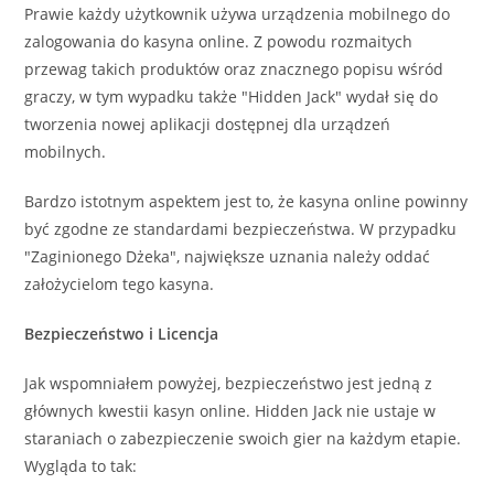
Prawie każdy użytkownik używa urządzenia mobilnego do
zalogowania do kasyna online. Z powodu rozmaitych
przewag takich produktów oraz znacznego popisu wśród
graczy, w tym wypadku także "Hidden Jack" wydał się do
tworzenia nowej aplikacji dostępnej dla urządzeń
mobilnych.
Bardzo istotnym aspektem jest to, że kasyna online powinny
być zgodne ze standardami bezpieczeństwa. W przypadku
"Zaginionego Dżeka", największe uznania należy oddać
założycielom tego kasyna.
Bezpieczeństwo i Licencja
Jak wspomniałem powyżej, bezpieczeństwo jest jedną z
głównych kwestii kasyn online. Hidden Jack nie ustaje w
staraniach o zabezpieczenie swoich gier na każdym etapie.
Wygląda to tak: