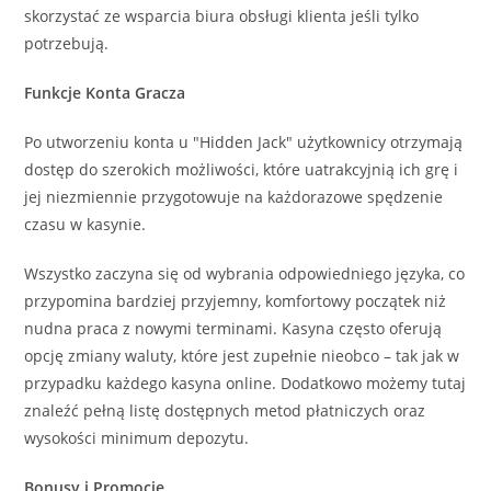
skorzystać ze wsparcia biura obsługi klienta jeśli tylko
potrzebują.
Funkcje Konta Gracza
Po utworzeniu konta u "Hidden Jack" użytkownicy otrzymają
dostęp do szerokich możliwości, które uatrakcyjnią ich grę i
jej niezmiennie przygotowuje na każdorazowe spędzenie
czasu w kasynie.
Wszystko zaczyna się od wybrania odpowiedniego języka, co
przypomina bardziej przyjemny, komfortowy początek niż
nudna praca z nowymi terminami. Kasyna często oferują
opcję zmiany waluty, które jest zupełnie nieobco – tak jak w
przypadku każdego kasyna online. Dodatkowo możemy tutaj
znaleźć pełną listę dostępnych metod płatniczych oraz
wysokości minimum depozytu.
Bonusy i Promocje