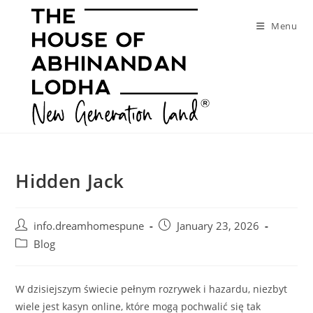
Skip
to
Menu
content
Hidden Jack
Post
Post
info.dreamhomespune
January 23, 2026
author:
published:
Post
Blog
category:
W dzisiejszym świecie pełnym rozrywek i hazardu, niezbyt
wiele jest kasyn online, które mogą pochwalić się tak