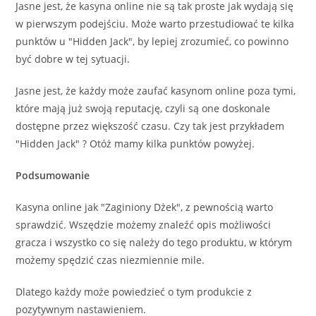
Jasne jest, że kasyna online nie są tak proste jak wydają się
w pierwszym podejściu. Może warto przestudiować te kilka
punktów u "Hidden Jack", by lepiej zrozumieć, co powinno
być dobre w tej sytuacji.
Jasne jest, że każdy może zaufać kasynom online poza tymi,
które mają już swoją reputację, czyli są one doskonale
dostępne przez większość czasu. Czy tak jest przykładem
"Hidden Jack" ? Otóż mamy kilka punktów powyżej.
Podsumowanie
Kasyna online jak "Zaginiony Dżek", z pewnością warto
sprawdzić. Wszędzie możemy znaleźć opis możliwości
gracza i wszystko co się należy do tego produktu, w którym
możemy spędzić czas niezmiennie mile.
Dlatego każdy może powiedzieć o tym produkcie z
pozytywnym nastawieniem.