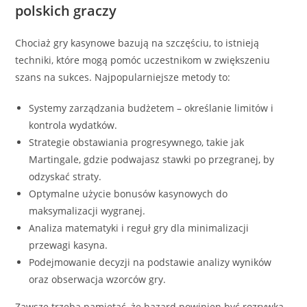
polskich graczy
Chociaż gry kasynowe bazują na szczęściu, to istnieją
techniki, które mogą pomóc uczestnikom w zwiększeniu
szans na sukces. Najpopularniejsze metody to:
Systemy zarządzania budżetem – określanie limitów i
kontrola wydatków.
Strategie obstawiania progresywnego, takie jak
Martingale, gdzie podwajasz stawki po przegranej, by
odzyskać straty.
Optymalne użycie bonusów kasynowych do
maksymalizacji wygranej.
Analiza matematyki i reguł gry dla minimalizacji
przewagi kasyna.
Podejmowanie decyzji na podstawie analizy wyników
oraz obserwacja wzorców gry.
Zawsze trzeba pamiętać, że hazard powinien być rozrywką,