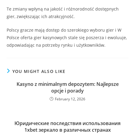
Te zmiany wpłyną na jakość i różnorodność dostępnych
gier, zwiększając ich atrakcyjność.
Polscy gracze mają dostęp do szerokiego wyboru gier i W
Polsce oferta gier kasynowych stale się poszerza i ewoluuje,
odpowiadając na potrzeby rynku i użytkowników.
YOU MIGHT ALSO LIKE
Kasyno z minimalnym depozytem: Najlepsze
opcje i porady
February 12, 2026
Юридические последствия использования
1xbet зеркало в различных странах