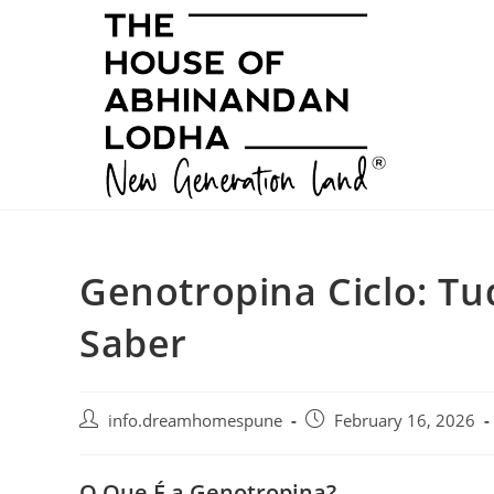
Skip
to
content
Genotropina Ciclo: Tu
Saber
Post
Post
info.dreamhomespune
February 16, 2026
author:
published:
O Que É a Genotropina?