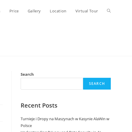
Toggle
s
Price
Gallery
Location
Virtual Tour
website
search
Search
SEARCH
Recent Posts
Turnieje i Dropy na Maszynach w Kasynie AlaWin w
Polsce