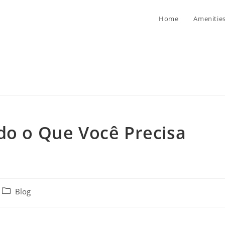
Home
Amenitie
do o Que Você Precisa
Post
Blog
category: