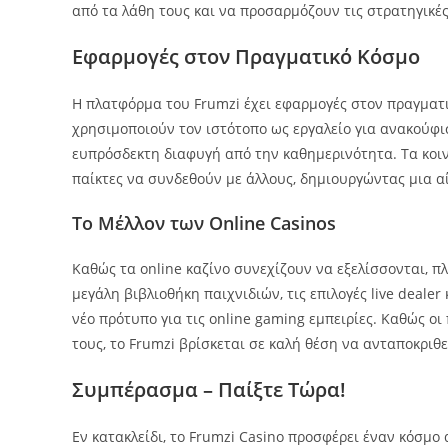
από τα λάθη τους και να προσαρμόζουν τις στρατηγικέ
Εφαρμογές στον Πραγματικό Κόσμο
Η πλατφόρμα του Frumzi έχει εφαρμογές στον πραγματ
χρησιμοποιούν τον ιστότοπο ως εργαλείο για ανακούφι
ευπρόσδεκτη διαφυγή από την καθημερινότητα. Τα κοι
παίκτες να συνδεθούν με άλλους, δημιουργώντας μια αί
Το Μέλλον των Online Casinos
Καθώς τα online καζίνο συνεχίζουν να εξελίσσονται, 
μεγάλη βιβλιοθήκη παιχνιδιών, τις επιλογές live dealer
νέο πρότυπο για τις online gaming εμπειρίες. Καθώς οι
τους, το Frumzi βρίσκεται σε καλή θέση να ανταποκριθε
Συμπέρασμα – Παίξτε Τώρα!
Εν κατακλείδι, το Frumzi Casino προσφέρει έναν κόσμο 