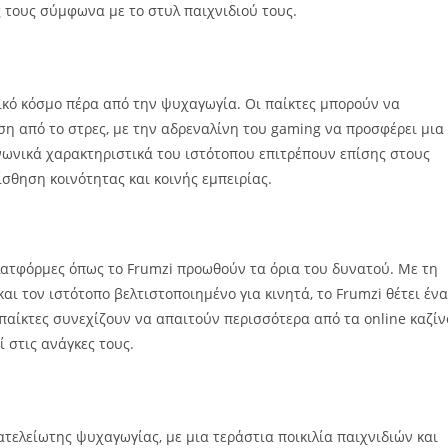
ς τους σύμφωνα με το στυλ παιχνιδιού τους.
ικό κόσμο πέρα από την ψυχαγωγία. Οι παίκτες μπορούν να
ση από το στρες, με την αδρεναλίνη του gaming να προσφέρει μια
νωνικά χαρακτηριστικά του ιστότοπου επιτρέπουν επίσης στους
σθηση κοινότητας και κοινής εμπειρίας.
πλατφόρμες όπως το Frumzi προωθούν τα όρια του δυνατού. Με τη
 και τον ιστότοπο βελτιστοποιημένο για κινητά, το Frumzi θέτει ένα
 παίκτες συνεχίζουν να απαιτούν περισσότερα από τα online καζίν
ί στις ανάγκες τους.
ατελείωτης ψυχαγωγίας, με μια τεράστια ποικιλία παιχνιδιών και