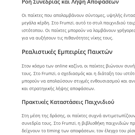
Ροή Συνεδρίας και Λήψη Αποφάσεων
Οι παίκτες που απολαμβάνουν σύντομες, υψηλής έντασ
μεγάλα κέρδη. Στο Frumzi, αυτό το στυλ παιχνιδιού ταιρι
ιστότοπου. Οι παίκτες μπορούν να λαμβάνουν γρήγορες
για να αυξήσουν τις πιθανότητες νίκης τους.
Ρεαλιστικές Εμπειρίες Παικτών
Στον κόσμο των online καζίνο, οι παίκτες βιώνουν συ
τους. Στο Frumzi, ο σχεδιασμός και η διάταξη του ιστότ
μπορούν να απολαύσουν στιγμές ενθουσιασμού και αν
και στρατηγικής λήψης αποφάσεων.
Πρακτικές Καταστάσεις Παιχνιδιού
Στη μέση της δράσης, οι παίκτες συχνά αντιμετωπίζου
συνεδρία τους. Στο Frumzi, η βιβλιοθήκη παιχνιδιών π
δείχνουν το timing των αποφάσεων, τον έλεγχο του ρίσ