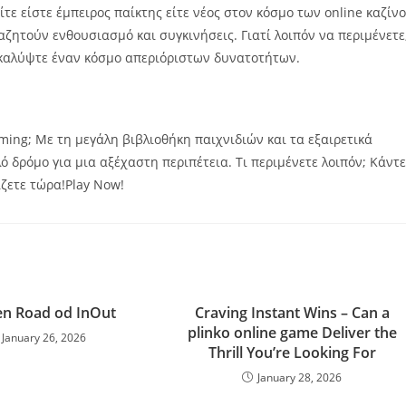
τε είστε έμπειρος παίκτης είτε νέος στον κόσμο των online καζίνο
αζητούν ενθουσιασμό και συγκινήσεις. Γιατί λοιπόν να περιμένετε
ακαλύψτε έναν κόσμο απεριόριστων δυνατοτήτων.
ming; Με τη μεγάλη βιβλιοθήκη παιχνιδιών και τα εξαιρετικά
ό δρόμο για μια αξέχαστη περιπέτεια. Τι περιμένετε λοιπόν; Κάντε
ζετε τώρα!Play Now!
en Road od InOut
Craving Instant Wins – Can a
plinko online game Deliver the
January 26, 2026
Thrill You’re Looking For
January 28, 2026