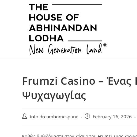
Skip
to
content
Frumzi Casino – Ένας
Ψυχαγωγίας
Post
Post
info.dreamhomespune
February 16, 2026
author:
published:
Καθώς βυθιζόμαστε στον κόσμο του
Frumzi
, μιας κορυ