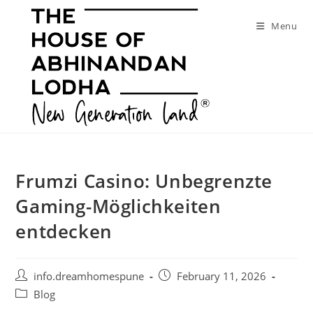
Skip
to
Menu
content
Frumzi Casino: Unbegrenzte
Gaming-Möglichkeiten
entdecken
Post
Post
info.dreamhomespune
February 11, 2026
author:
published:
Post
Blog
category: