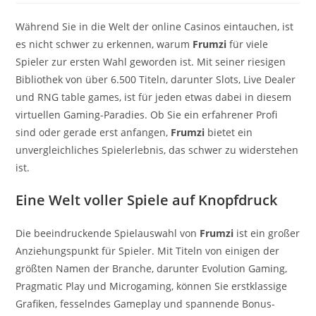
Während Sie in die Welt der online Casinos eintauchen, ist
es nicht schwer zu erkennen, warum
Frumzi
für viele
Spieler zur ersten Wahl geworden ist. Mit seiner riesigen
Bibliothek von über 6.500 Titeln, darunter Slots, Live Dealer
und RNG table games, ist für jeden etwas dabei in diesem
virtuellen Gaming-Paradies. Ob Sie ein erfahrener Profi
sind oder gerade erst anfangen,
Frumzi
bietet ein
unvergleichliches Spielerlebnis, das schwer zu widerstehen
ist.
Eine Welt voller Spiele auf Knopfdruck
Die beeindruckende Spielauswahl von
Frumzi
ist ein großer
Anziehungspunkt für Spieler. Mit Titeln von einigen der
größten Namen der Branche, darunter Evolution Gaming,
Pragmatic Play und Microgaming, können Sie erstklassige
Grafiken, fesselndes Gameplay und spannende Bonus-