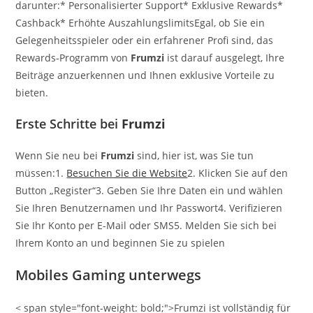
darunter:* Personalisierter Support* Exklusive Rewards*
Cashback* Erhöhte AuszahlungslimitsEgal, ob Sie ein
Gelegenheitsspieler oder ein erfahrener Profi sind, das
Rewards-Programm von
Frumzi
ist darauf ausgelegt, Ihre
Beiträge anzuerkennen und Ihnen exklusive Vorteile zu
bieten.
Erste Schritte bei
Frumzi
Wenn Sie neu bei
Frumzi
sind, hier ist, was Sie tun
müssen:1.
Besuchen Sie die Website
2. Klicken Sie auf den
Button „Register“3. Geben Sie Ihre Daten ein und wählen
Sie Ihren Benutzernamen und Ihr Passwort4. Verifizieren
Sie Ihr Konto per E-Mail oder SMS5. Melden Sie sich bei
Ihrem Konto an und beginnen Sie zu spielen
Mobiles Gaming unterwegs
< span style="font-weight: bold;">Frumzi ist vollständig für