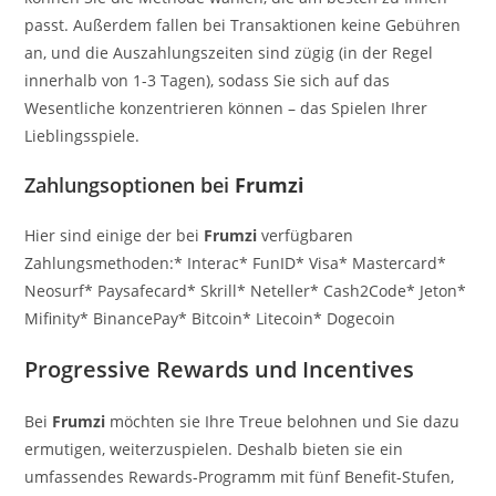
passt. Außerdem fallen bei Transaktionen keine Gebühren
an, und die Auszahlungszeiten sind zügig (in der Regel
innerhalb von 1-3 Tagen), sodass Sie sich auf das
Wesentliche konzentrieren können – das Spielen Ihrer
Lieblingsspiele.
Zahlungsoptionen bei
Frumzi
Hier sind einige der bei
Frumzi
verfügbaren
Zahlungsmethoden:* Interac* FunID* Visa* Mastercard*
Neosurf* Paysafecard* Skrill* Neteller* Cash2Code* Jeton*
Mifinity* BinancePay* Bitcoin* Litecoin* Dogecoin
Progressive Rewards und Incentives
Bei
Frumzi
möchten sie Ihre Treue belohnen und Sie dazu
ermutigen, weiterzuspielen. Deshalb bieten sie ein
umfassendes Rewards-Programm mit fünf Benefit-Stufen,