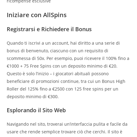
ricompense esclusive
Iniziare con AllSpins
Registrarsi e Richiedere il Bonus
Quando ti iscrivi a un account, hai diritto a una serie di
bonus di benvenuto, ciascuno con un requisito di
scommessa di 50x. Per esempio, puoi ricevere il 100% fino a
€1000 + 75 Free Spins con un deposito minimo di €20.
Questo è solo l’inizio – i giocatori abituali possono
beneficiare di promozioni continue, tra cui un Bonus High
Roller del 125% fino a €2500 con 125 free spins per un
deposito minimo di €300.
Esplorando il Sito Web
Navigando nel sito, troverai un’interfaccia pulita e facile da
usare che rende semplice trovare ciò che cerchi. Il sito è