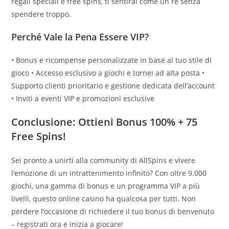
regali speciali e free spins, ti sentirai come un re senza
spendere troppo.
Perché Vale la Pena Essere VIP?
• Bonus e ricompense personalizzate in base al tuo stile di
gioco • Accesso esclusivo a giochi e tornei ad alta posta •
Supporto clienti prioritario e gestione dedicata dell’account
• Inviti a eventi VIP e promozioni esclusive
Conclusione: Ottieni Bonus 100% + 75
Free Spins!
Sei pronto a unirti alla community di AllSpins e vivere
l’emozione di un intrattenimento infinito? Con oltre 9.000
giochi, una gamma di bonus e un programma VIP a più
livelli, questo online casino ha qualcosa per tutti. Non
perdere l’occasione di richiedere il tuo bonus di benvenuto
– registrati ora e inizia a giocare!