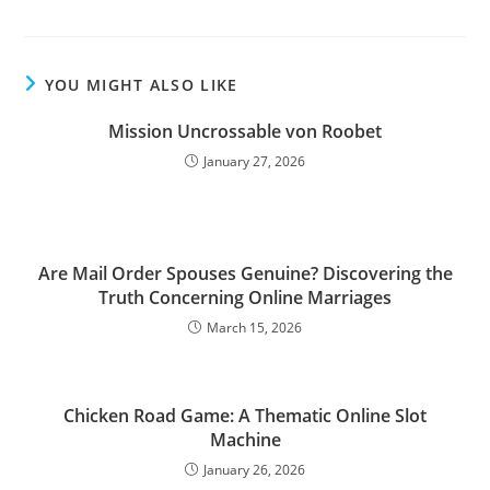
YOU MIGHT ALSO LIKE
Mission Uncrossable von Roobet
January 27, 2026
Are Mail Order Spouses Genuine? Discovering the
Truth Concerning Online Marriages
March 15, 2026
Chicken Road Game: A Thematic Online Slot
Machine
January 26, 2026