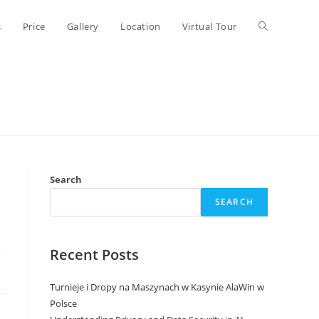
Toggle
s
Price
Gallery
Location
Virtual Tour
website
search
Search
SEARCH
Recent Posts
Turnieje i Dropy na Maszynach w Kasynie AlaWin w
Polsce