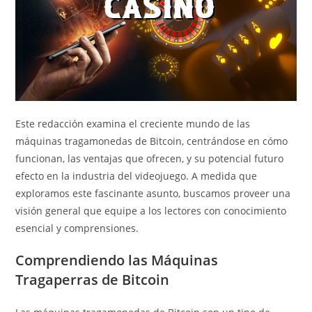
Este redacción examina el creciente mundo de las
máquinas tragamonedas de Bitcoin, centrándose en cómo
funcionan, las ventajas que ofrecen, y su potencial futuro
efecto en la industria del videojuego. A medida que
exploramos este fascinante asunto, buscamos proveer una
visión general que equipe a los lectores con conocimiento
esencial y comprensiones.
Comprendiendo las Máquinas
Tragaperras de Bitcoin