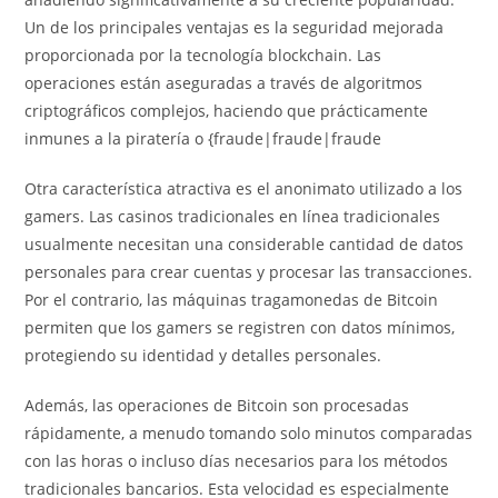
Un de los principales ventajas es la seguridad mejorada
proporcionada por la tecnología blockchain. Las
operaciones están aseguradas a través de algoritmos
criptográficos complejos, haciendo que prácticamente
inmunes a la piratería o {fraude|fraude|fraude
Otra característica atractiva es el anonimato utilizado a los
gamers. Las casinos tradicionales en línea tradicionales
usualmente necesitan una considerable cantidad de datos
personales para crear cuentas y procesar las transacciones.
Por el contrario, las máquinas tragamonedas de Bitcoin
permiten que los gamers se registren con datos mínimos,
protegiendo su identidad y detalles personales.
Además, las operaciones de Bitcoin son procesadas
rápidamente, a menudo tomando solo minutos comparadas
con las horas o incluso días necesarios para los métodos
tradicionales bancarios. Esta velocidad es especialmente