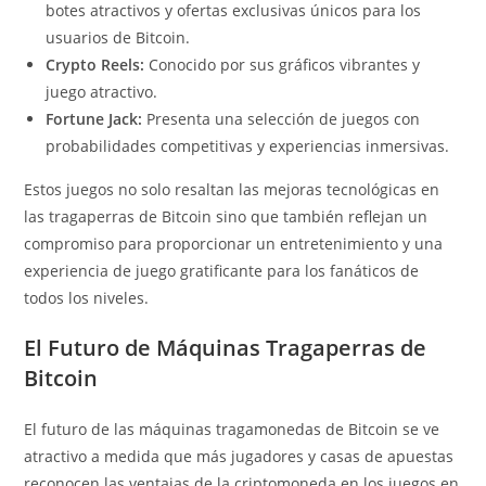
botes atractivos y ofertas exclusivas únicos para los
usuarios de Bitcoin.
Crypto Reels:
Conocido por sus gráficos vibrantes y
juego atractivo.
Fortune Jack:
Presenta una selección de juegos con
probabilidades competitivas y experiencias inmersivas.
Estos juegos no solo resaltan las mejoras tecnológicas en
las tragaperras de Bitcoin sino que también reflejan un
compromiso para proporcionar un entretenimiento y una
experiencia de juego gratificante para los fanáticos de
todos los niveles.
El Futuro de Máquinas Tragaperras de
Bitcoin
El futuro de las máquinas tragamonedas de Bitcoin se ve
atractivo a medida que más jugadores y casas de apuestas
reconocen las ventajas de la criptomoneda en los juegos en