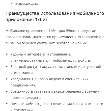
или промокоды.
Преимущества использования мобильного
приложения 1хбет
Мобильное приложение 1хбет для iPhone предлагает
пользователям множество преимуществ по сравнению с
обычной версией сайта. Вот некоторые из них:
Удобный интерфейс и управление,
оптимизированные для мобильных устройств;
Быстрый доступ к актуальным ставкам и актуальной
информации;
Уведомления о новых акциях и специальных
предложениях;
Возможность ставить в режиме реального времени
прямо с телефона;
Личный кабинет для отслеживания своей активности
и статистики.