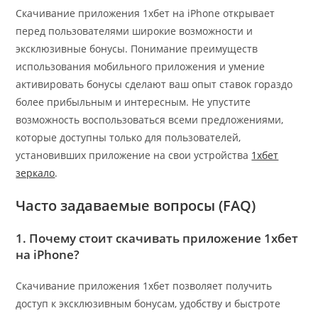
Скачивание приложения 1хбет на iPhone открывает
перед пользователями широкие возможности и
эксклюзивные бонусы. Понимание преимуществ
использования мобильного приложения и умение
активировать бонусы сделают ваш опыт ставок гораздо
более прибыльным и интересным. Не упустите
возможность воспользоваться всеми предложениями,
которые доступны только для пользователей,
установивших приложение на свои устройства
1хбет
зеркало
.
Часто задаваемые вопросы (FAQ)
1. Почему стоит скачивать приложение 1хбет
на iPhone?
Скачивание приложения 1хбет позволяет получить
доступ к эксклюзивным бонусам, удобству и быстроте