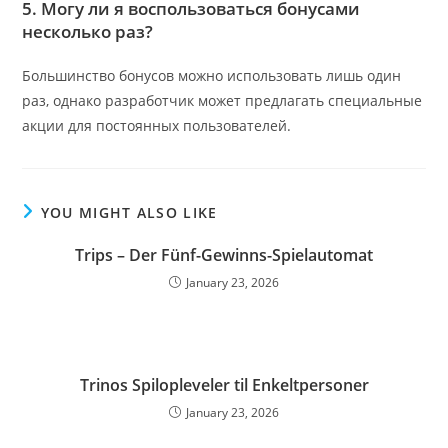
5. Могу ли я воспользоваться бонусами
несколько раз?
Большинство бонусов можно использовать лишь один
раз, однако разработчик может предлагать специальные
акции для постоянных пользователей.
YOU MIGHT ALSO LIKE
Trips – Der Fünf-Gewinns-Spielautomat
January 23, 2026
Trinos Spilopleveler til Enkeltpersoner
January 23, 2026