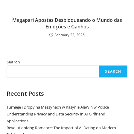
Megapari Apostas Desbloqueando o Mundo das
Emoções e Ganhos
February 23, 2026
Search
SEARCH
Recent Posts
Turnieje i Dropy na Maszynach w Kasynie AlaWin w Polsce
Understanding Privacy and Data Security in AI Girlfriend
Applications
Revolutionizing Romance: The Impact of AI Dating on Modern