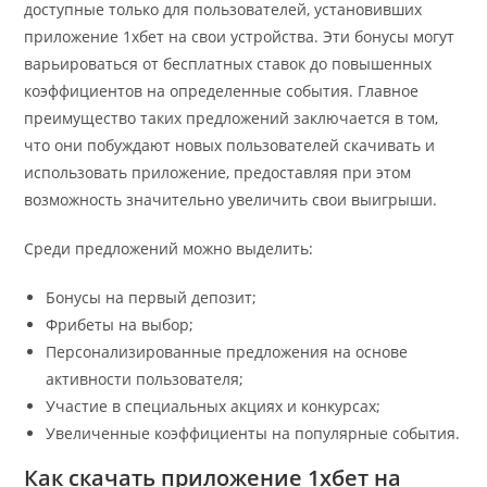
доступные только для пользователей, установивших
приложение 1хбет на свои устройства. Эти бонусы могут
варьироваться от бесплатных ставок до повышенных
коэффициентов на определенные события. Главное
преимущество таких предложений заключается в том,
что они побуждают новых пользователей скачивать и
использовать приложение, предоставляя при этом
возможность значительно увеличить свои выигрыши.
Среди предложений можно выделить:
Бонусы на первый депозит;
Фрибеты на выбор;
Персонализированные предложения на основе
активности пользователя;
Участие в специальных акциях и конкурсах;
Увеличенные коэффициенты на популярные события.
Как скачать приложение 1хбет на