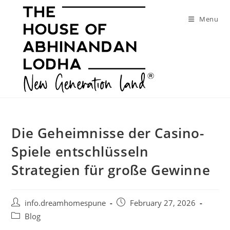
Skip
to
Menu
content
Die Geheimnisse der Casino-
Spiele entschlüsseln
Strategien für große Gewinne
Post
Post
info.dreamhomespune
February 27, 2026
author:
published:
Post
Blog
category: