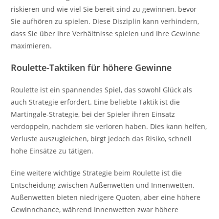
riskieren und wie viel Sie bereit sind zu gewinnen, bevor
Sie aufhören zu spielen. Diese Disziplin kann verhindern,
dass Sie über Ihre Verhältnisse spielen und Ihre Gewinne
maximieren.
Roulette-Taktiken für höhere Gewinne
Roulette ist ein spannendes Spiel, das sowohl Glück als
auch Strategie erfordert. Eine beliebte Taktik ist die
Martingale-Strategie, bei der Spieler ihren Einsatz
verdoppeln, nachdem sie verloren haben. Dies kann helfen,
Verluste auszugleichen, birgt jedoch das Risiko, schnell
hohe Einsätze zu tätigen.
Eine weitere wichtige Strategie beim Roulette ist die
Entscheidung zwischen Außenwetten und Innenwetten.
Außenwetten bieten niedrigere Quoten, aber eine höhere
Gewinnchance, während Innenwetten zwar höhere