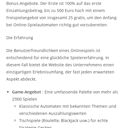
Bonus-Angebote. Der Erste ist 100% auf das erste
Einzahlungsbetrag, bis zu 500 Euro hoch mit einem
Freispielangebot von insgesamt 25 gratis, um den Anfang
bei Online-Spielautomaten richtig gut vorzubereiten.
Die Erfahrung
Die Benutzerfreundlichkeit eines Onlinespiels ist
entscheidend für eine glückliche Spielererfahrung. In
diesem Fall bietet die Website des Unternehmens einen
einzigartigen Erlebnisumfang, der fast jeden erwarteten
Aspekt abdeckt.
Game-Angebot
: Eine umfassende Palette von mehr als
2’000 Spielen
Klassische Automaten mit bekannten Themen und
verschiedenen Auszahlungswerten
Tischspiele (Roulette, Blackjack usw.) für echte
Strategie-Gecken