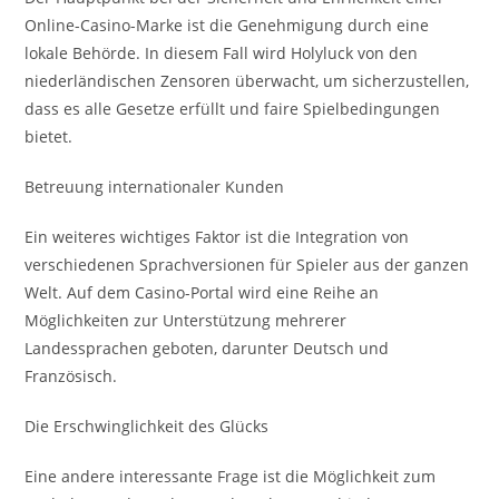
Online-Casino-Marke ist die Genehmigung durch eine
lokale Behörde. In diesem Fall wird Holyluck von den
niederländischen Zensoren überwacht, um sicherzustellen,
dass es alle Gesetze erfüllt und faire Spielbedingungen
bietet.
Betreuung internationaler Kunden
Ein weiteres wichtiges Faktor ist die Integration von
verschiedenen Sprachversionen für Spieler aus der ganzen
Welt. Auf dem Casino-Portal wird eine Reihe an
Möglichkeiten zur Unterstützung mehrerer
Landessprachen geboten, darunter Deutsch und
Französisch.
Die Erschwinglichkeit des Glücks
Eine andere interessante Frage ist die Möglichkeit zum