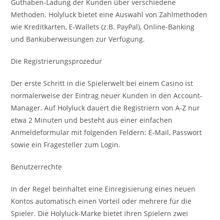
Guthaben-Ladung der Kunden über verschiedene
Methoden. Holyluck bietet eine Auswahl von Zahlmethoden
wie Kreditkarten, E-Wallets (z.B. PayPal), Online-Banking
und Banküberweisungen zur Verfügung.
Die Registrierungsprozedur
Der erste Schritt in die Spielerwelt bei einem Casino ist
normalerweise der Eintrag neuer Kunden in den Account-
Manager. Auf Holyluck dauert die Registriern von A-Z nur
etwa 2 Minuten und besteht aus einer einfachen
Anmeldeformular mit folgenden Feldern: E-Mail, Passwort
sowie ein Fragesteller zum Login.
Benutzerrechte
In der Regel beinhaltet eine Einregisierung eines neuen
Kontos automatisch einen Vorteil oder mehrere für die
Spieler. Die Holyluck-Marke bietet ihren Spielern zwei