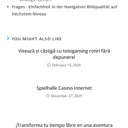
Fragen
:
Einfachheit in der Navigation
Bildqualität auf
höchstem Niveau
YOU MIGHT ALSO LIKE
Visează și câștigă cu totogaming rotiri fără
depunere!
February 13, 2026
Spielhalle Casino Internet
December 27, 2025
¡Transforma tu tiempo libre en una aventura