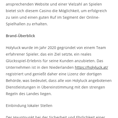
ansprechenden Website und einer Vielzahl an Spielen
bietet sich diesem Casino die Möglichkeit, um erfolgreich
zu sein und einen guten Ruf im Segment der Online-
Spielhallen zu erhalten.
Brand-Überblick
Holyluck wurde im Jahr 2020 gegründet von einem Team
erfahrener Spieler, das ein Ziel setzte, ein reales
Glücksspiel-Erlebnis für seine Kunden anzubieten. Das
Unternehmen ist in den Niederlanden
https://holyluck.at/
registriert und genießt daher eine Lizenz der dortigen
Behörde, was bedeutet, dass alle von Holyluck angebotenen
Dienstleistungen in Übereinstimmung mit den strengen
Regeln des Landes liegen.
Einbindung lokaler Stellen
Der Hauptpunkt bei der Sicherheit und Ehrlichkeit einer