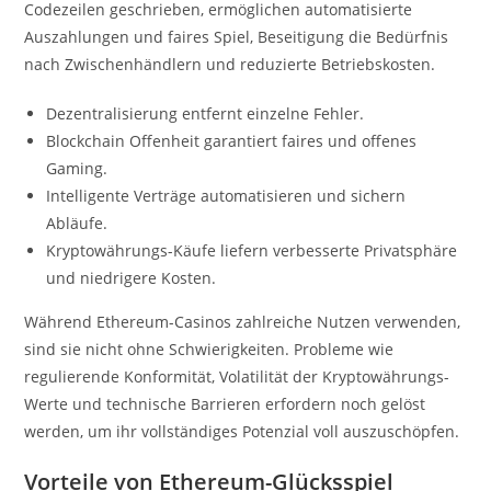
Codezeilen geschrieben, ermöglichen automatisierte
Auszahlungen und faires Spiel, Beseitigung die Bedürfnis
nach Zwischenhändlern und reduzierte Betriebskosten.
Dezentralisierung entfernt einzelne Fehler.
Blockchain Offenheit garantiert faires und offenes
Gaming.
Intelligente Verträge automatisieren und sichern
Abläufe.
Kryptowährungs-Käufe liefern verbesserte Privatsphäre
und niedrigere Kosten.
Während Ethereum-Casinos zahlreiche Nutzen verwenden,
sind sie nicht ohne Schwierigkeiten. Probleme wie
regulierende Konformität, Volatilität der Kryptowährungs-
Werte und technische Barrieren erfordern noch gelöst
werden, um ihr vollständiges Potenzial voll auszuschöpfen.
Vorteile von Ethereum-Glücksspiel