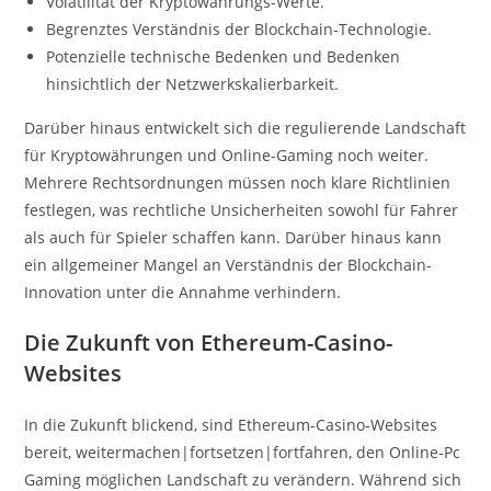
Volatilität der Kryptowährungs-Werte.
Begrenztes Verständnis der Blockchain-Technologie.
Potenzielle technische Bedenken und Bedenken
hinsichtlich der Netzwerkskalierbarkeit.
Darüber hinaus entwickelt sich die regulierende Landschaft
für Kryptowährungen und Online-Gaming noch weiter.
Mehrere Rechtsordnungen müssen noch klare Richtlinien
festlegen, was rechtliche Unsicherheiten sowohl für Fahrer
als auch für Spieler schaffen kann. Darüber hinaus kann
ein allgemeiner Mangel an Verständnis der Blockchain-
Innovation unter die Annahme verhindern.
Die Zukunft von Ethereum-Casino-
Websites
In die Zukunft blickend, sind Ethereum-Casino-Websites
bereit, weitermachen|fortsetzen|fortfahren, den Online-Pc
Gaming möglichen Landschaft zu verändern. Während sich