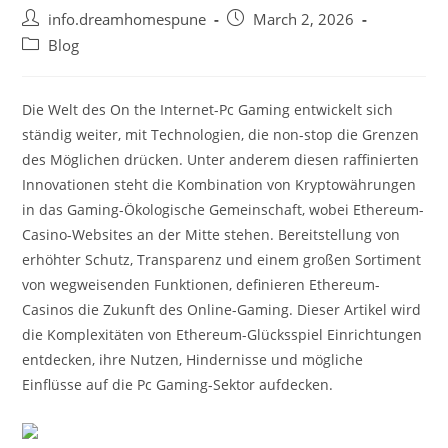
Post
Post
info.dreamhomespune
March 2, 2026
author:
published:
Post
Blog
category:
Die Welt des On the Internet-Pc Gaming entwickelt sich
ständig weiter, mit Technologien, die non-stop die Grenzen
des Möglichen drücken. Unter anderem diesen raffinierten
Innovationen steht die Kombination von Kryptowährungen
in das Gaming-Ökologische Gemeinschaft, wobei Ethereum-
Casino-Websites an der Mitte stehen. Bereitstellung von
erhöhter Schutz,
Transparenz und einem großen Sortiment
von wegweisenden Funktionen, definieren Ethereum-
Casinos die Zukunft des Online-Gaming. Dieser Artikel wird
die Komplexitäten von Ethereum-Glücksspiel Einrichtungen
entdecken, ihre Nutzen, Hindernisse und mögliche
Einflüsse auf die Pc Gaming-Sektor aufdecken.