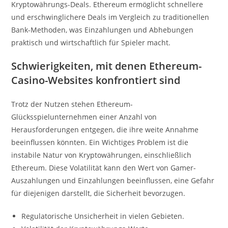
Kryptowährungs-Deals. Ethereum ermöglicht schnellere
und erschwinglichere Deals im Vergleich zu traditionellen
Bank-Methoden, was Einzahlungen und Abhebungen
praktisch und wirtschaftlich für Spieler macht.
Schwierigkeiten, mit denen Ethereum-
Casino-Websites konfrontiert sind
Trotz der Nutzen stehen Ethereum-
Glücksspielunternehmen einer Anzahl von
Herausforderungen entgegen, die ihre weite Annahme
beeinflussen könnten. Ein Wichtiges Problem ist die
instabile Natur von Kryptowährungen, einschließlich
Ethereum. Diese Volatilität kann den Wert von Gamer-
Auszahlungen und Einzahlungen beeinflussen, eine Gefahr
für diejenigen darstellt, die Sicherheit bevorzugen.
Regulatorische Unsicherheit in vielen Gebieten.