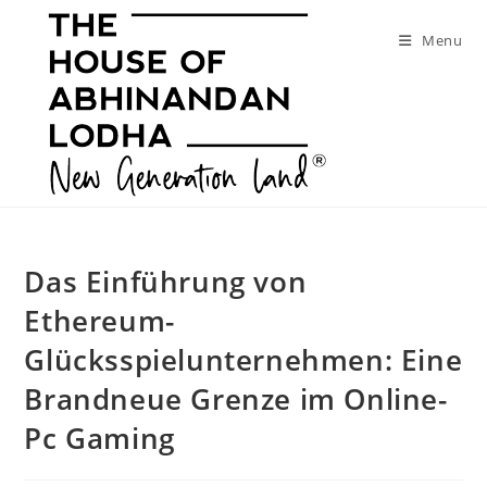
Skip
to
Menu
content
Das Einführung von
Ethereum-
Glücksspielunternehmen: Eine
Brandneue Grenze im Online-
Pc Gaming