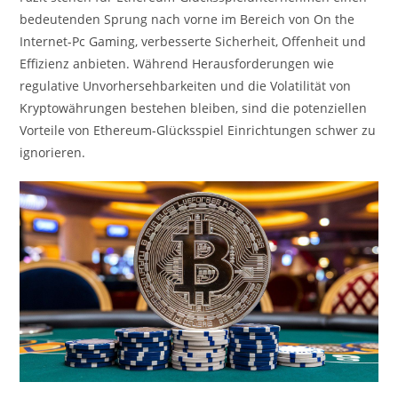
bedeutenden Sprung nach vorne im Bereich von On the
Internet-Pc Gaming, verbesserte Sicherheit, Offenheit und
Effizienz anbieten. Während Herausforderungen wie
regulative Unvorhersehbarkeiten und die Volatilität von
Kryptowährungen bestehen bleiben, sind die potenziellen
Vorteile von Ethereum-Glücksspiel Einrichtungen schwer zu
ignorieren.