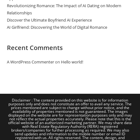
Revolutionizing Romance: The Impact of AI Dating on Modern
Relationships
Discover the Ultimate Boyfriend AI Experience
AI Girlfriend: Discovering the World of Digital Romance
Recent Comments
A WordPress Commenter
on
Hello world!
Disclaimer : The content provided on this website is for information
purposes only and does not constitute an offer to avail any service. The
prices mentioned are subject to change without prior notice, and the
availability of properties mentioned is not guaranteed. The images
displayed on the website are for representation purposes only and may
not reflect the actual properties accurately. Please note that this is the
official website of an authorized marketing partner. We may share data
with Real Estate Regulatory Authority (RERA) registered
brokers/companies for further processing as required. We may also
send updates and information to the mobile number or email ID
registered with us. All rights reserved. The content, design, and