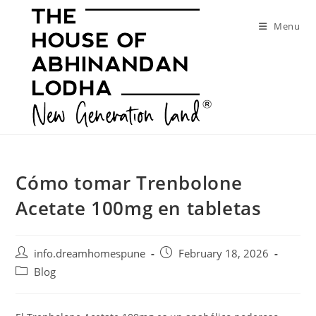
Skip
to
Menu
content
Cómo tomar Trenbolone
Acetate 100mg en tabletas
Post
Post
info.dreamhomespune
February 18, 2026
author:
published:
Post
Blog
category: