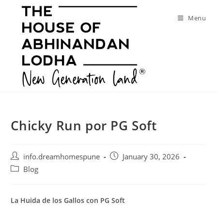
Skip
to
Menu
content
Chicky Run por PG Soft
Post
Post
info.dreamhomespune
January 30, 2026
author:
published:
Post
Blog
category:
La Huida de los Gallos con PG Soft