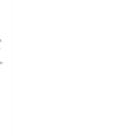
e.
n
en
n