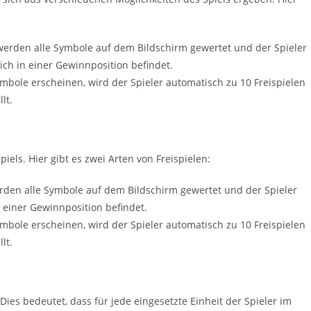
 werden alle Symbole auf dem Bildschirm gewertet und der Spieler
sich in einer Gewinnposition befindet.
bole erscheinen, wird der Spieler automatisch zu 10 Freispielen
lt.
piels. Hier gibt es zwei Arten von Freispielen:
rden alle Symbole auf dem Bildschirm gewertet und der Spieler
n einer Gewinnposition befindet.
bole erscheinen, wird der Spieler automatisch zu 10 Freispielen
lt.
 Dies bedeutet, dass für jede eingesetzte Einheit der Spieler im