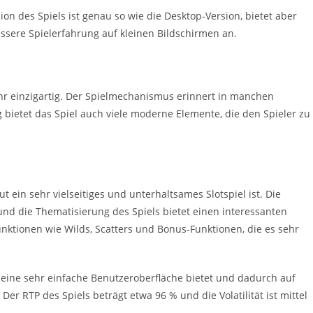
ion des Spiels ist genau so wie die Desktop-Version, bietet aber
ssere Spielerfahrung auf kleinen Bildschirmen an.
ehr einzigartig. Der Spielmechanismus erinnert in manchen
 bietet das Spiel auch viele moderne Elemente, die den Spieler zu
 ein sehr vielseitiges und unterhaltsames Slotspiel ist. Die
nd die Thematisierung des Spiels bietet einen interessanten
Funktionen wie Wilds, Scatters und Bonus-Funktionen, die es sehr
s eine sehr einfache Benutzeroberfläche bietet und dadurch auf
Der RTP des Spiels beträgt etwa 96 % und die Volatilität ist mittel