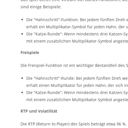
sind einige Beispiele:
Die "Hahnschritt"-Funktion: Bei jedem fünften Dreh
erhält ein Multiplikator-Symbol für jeden Hahn, der 
Die "Katze-Runde": Wenn mindestens drei Katzen-Sym
mit einem zusätzlichen Multiplikator-Symbol angestel
Freispiele
Die Freispiel-Funktion ist ein wichtiger Bestandteil des S
Die "Hahnschritt"-Runde: Bei jedem fünften Dreh we
erhält einen Multiplikator für jeden Hahn, der sich i
Die "Katze-Runde": Wenn mindestens drei Katzen-Sym
mit einem zusätzlichen Multiplikator-Symbol angestel
RTP und Volatilität
Die RTP (Return to Player) des Spiels beträgt etwa 96 %.