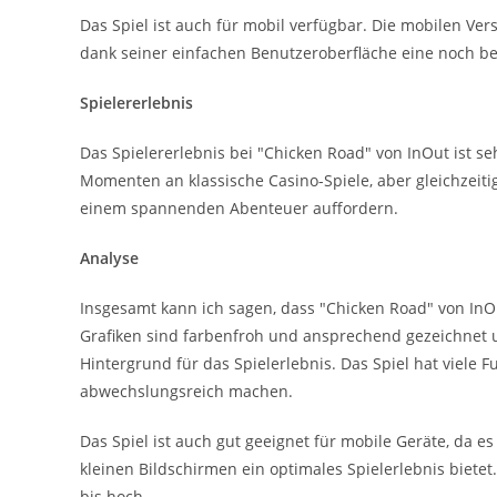
Das Spiel ist auch für mobil verfügbar. Die mobilen Vers
dank seiner einfachen Benutzeroberfläche eine noch be
Spielererlebnis
Das Spielererlebnis bei "Chicken Road" von InOut ist s
Momenten an klassische Casino-Spiele, aber gleichzeitig
einem spannenden Abenteuer auffordern.
Analyse
Insgesamt kann ich sagen, dass "Chicken Road" von InOut
Grafiken sind farbenfroh und ansprechend gezeichnet u
Hintergrund für das Spielerlebnis. Das Spiel hat viele 
abwechslungsreich machen.
Das Spiel ist auch gut geeignet für mobile Geräte, da e
kleinen Bildschirmen ein optimales Spielerlebnis bietet. 
bis hoch.