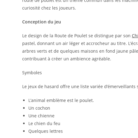
route de poulet est un thème commun dans les machines à
curiosité chez les joueurs.
Conception du jeu
Le design de la Route de Poulet se distingue par son
Ch
pastel, donnant un air léger et accrocheur au titre. L’é
arbres verts et de quelques maisons en fond jaune pâle
contribuant à créer un ambience agréable.
Symboles
Le jeux de hasard offre une liste variée d’émerveillants
L’animal emblème est le poulet.
Un cochon
Une chienne
Le chien du feu
Quelques lettres