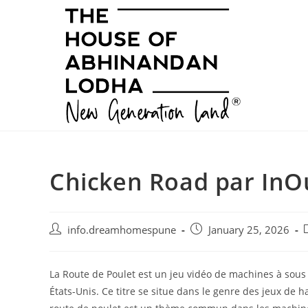
Skip
to
content
Chicken Road par InO
Post
Post
P
info.dreamhomespune
January 25, 2026
author:
published:
c
La Route de Poulet est un jeu vidéo de machines à sous 
États-Unis. Ce titre se situe dans le genre des jeux de h