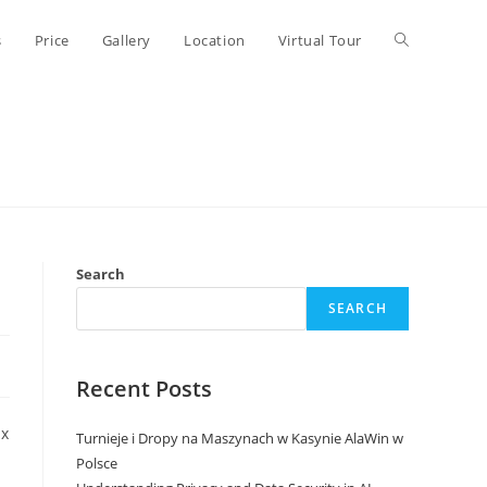
Toggle
s
Price
Gallery
Location
Virtual Tour
website
search
Search
SEARCH
Recent Posts
ux
Turnieje i Dropy na Maszynach w Kasynie AlaWin w
Polsce