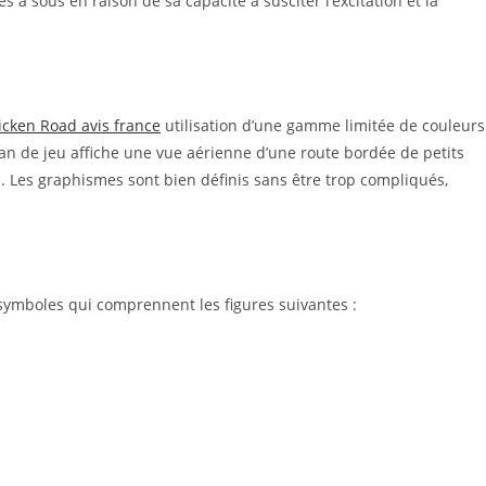
 sous en raison de sa capacité à susciter l’excitation et la
icken Road avis france
utilisation d’une gamme limitée de couleurs
cran de jeu affiche une vue aérienne d’une route bordée de petits
. Les graphismes sont bien définis sans être trop compliqués,
 symboles qui comprennent les figures suivantes :