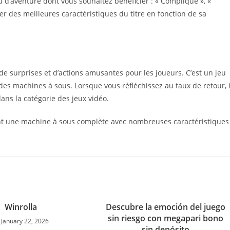
u d’aventure dont vous souhaitez bénéficier : « Compliqué », «
ter des meilleures caractéristiques du titre en fonction de sa
e surprises et d’actions amusantes pour les joueurs. C’est un jeu
des machines à sous. Lorsque vous réfléchissez au taux de retour, i
ns la catégorie des jeux vidéo.
t une machine à sous complète avec nombreuses caractéristiques
Winrolla
Descubre la emoción del juego
sin riesgo con megapari bono
January 22, 2026
sin depósito