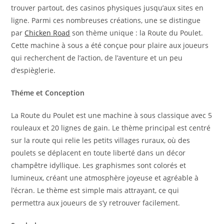
trouver partout, des casinos physiques jusqu’aux sites en
ligne. Parmi ces nombreuses créations, une se distingue
par
Chicken Road
son thème unique : la Route du Poulet.
Cette machine à sous a été conçue pour plaire aux joueurs
qui recherchent de l’action, de l’aventure et un peu
d’espièglerie.
Théme et Conception
La Route du Poulet est une machine à sous classique avec 5
rouleaux et 20 lignes de gain. Le thème principal est centré
sur la route qui relie les petits villages ruraux, où des
poulets se déplacent en toute liberté dans un décor
champêtre idyllique. Les graphismes sont colorés et
lumineux, créant une atmosphère joyeuse et agréable à
l’écran. Le thème est simple mais attrayant, ce qui
permettra aux joueurs de s’y retrouver facilement.