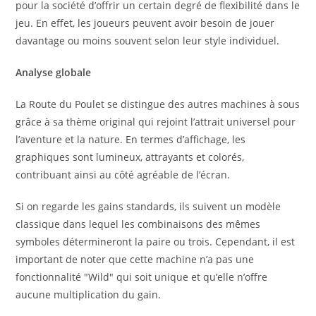
pour la société d’offrir un certain degré de flexibilité dans le
jeu. En effet, les joueurs peuvent avoir besoin de jouer
davantage ou moins souvent selon leur style individuel.
Analyse globale
La Route du Poulet se distingue des autres machines à sous
grâce à sa thème original qui rejoint l’attrait universel pour
l’aventure et la nature. En termes d’affichage, les
graphiques sont lumineux, attrayants et colorés,
contribuant ainsi au côté agréable de l’écran.
Si on regarde les gains standards, ils suivent un modèle
classique dans lequel les combinaisons des mêmes
symboles détermineront la paire ou trois. Cependant, il est
important de noter que cette machine n’a pas une
fonctionnalité "Wild" qui soit unique et qu’elle n’offre
aucune multiplication du gain.