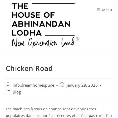
Skip
to
Menu
content
Chicken Road
Post
Post
info.dreamhomespune
January 29, 2026
author:
published:
Post
Blog
category:
Les machines à sous de chance sont devenues très
populaires dans les années récentes et il n’est pas rare d’en