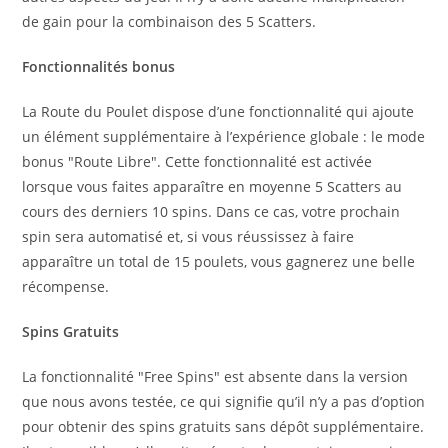
de gain pour la combinaison des 5 Scatters.
Fonctionnalités bonus
La Route du Poulet dispose d’une fonctionnalité qui ajoute
un élément supplémentaire à l’expérience globale : le mode
bonus "Route Libre". Cette fonctionnalité est activée
lorsque vous faites apparaître en moyenne 5 Scatters au
cours des derniers 10 spins. Dans ce cas, votre prochain
spin sera automatisé et, si vous réussissez à faire
apparaître un total de 15 poulets, vous gagnerez une belle
récompense.
Spins Gratuits
La fonctionnalité "Free Spins" est absente dans la version
que nous avons testée, ce qui signifie qu’il n’y a pas d’option
pour obtenir des spins gratuits sans dépôt supplémentaire.