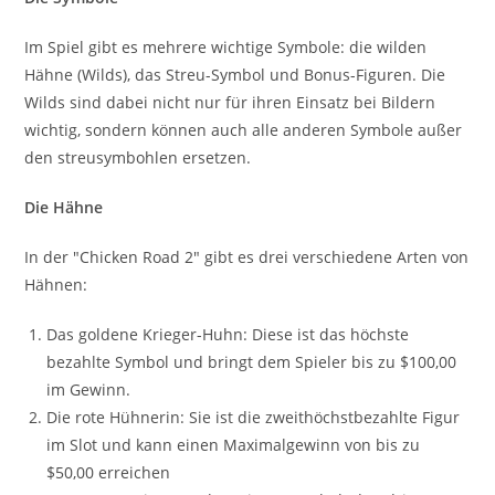
Im Spiel gibt es mehrere wichtige Symbole: die wilden
Hähne (Wilds), das Streu-Symbol und Bonus-Figuren. Die
Wilds sind dabei nicht nur für ihren Einsatz bei Bildern
wichtig, sondern können auch alle anderen Symbole außer
den streusymbohlen ersetzen.
Die Hähne
In der "Chicken Road 2" gibt es drei verschiedene Arten von
Hähnen:
Das goldene Krieger-Huhn: Diese ist das höchste
bezahlte Symbol und bringt dem Spieler bis zu $100,00
im Gewinn.
Die rote Hühnerin: Sie ist die zweithöchstbezahlte Figur
im Slot und kann einen Maximalgewinn von bis zu
$50,00 erreichen