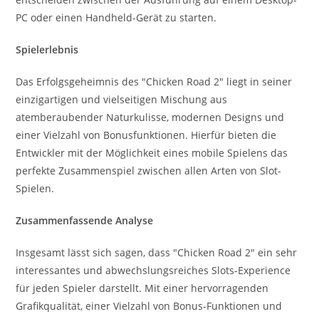
PC oder einen Handheld-Gerät zu starten.
Spielerlebnis
Das Erfolgsgeheimnis des "Chicken Road 2" liegt in seiner
einzigartigen und vielseitigen Mischung aus
atemberaubender Naturkulisse, modernen Designs und
einer Vielzahl von Bonusfunktionen. Hierfür bieten die
Entwickler mit der Möglichkeit eines mobile Spielens das
perfekte Zusammenspiel zwischen allen Arten von Slot-
Spielen.
Zusammenfassende Analyse
Insgesamt lässt sich sagen, dass "Chicken Road 2" ein sehr
interessantes und abwechslungsreiches Slots-Experience
für jeden Spieler darstellt. Mit einer hervorragenden
Grafikqualität, einer Vielzahl von Bonus-Funktionen und