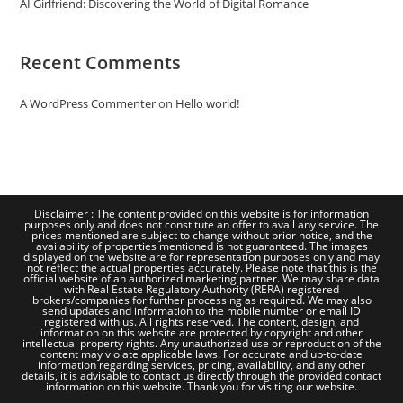
AI Girlfriend: Discovering the World of Digital Romance
Recent Comments
A WordPress Commenter
on
Hello world!
Disclaimer : The content provided on this website is for information
purposes only and does not constitute an offer to avail any service. The
prices mentioned are subject to change without prior notice, and the
availability of properties mentioned is not guaranteed. The images
displayed on the website are for representation purposes only and may
not reflect the actual properties accurately. Please note that this is the
official website of an authorized marketing partner. We may share data
with Real Estate Regulatory Authority (RERA) registered
brokers/companies for further processing as required. We may also
send updates and information to the mobile number or email ID
registered with us. All rights reserved. The content, design, and
information on this website are protected by copyright and other
intellectual property rights. Any unauthorized use or reproduction of the
content may violate applicable laws. For accurate and up-to-date
information regarding services, pricing, availability, and any other
details, it is advisable to contact us directly through the provided contact
information on this website. Thank you for visiting our website.