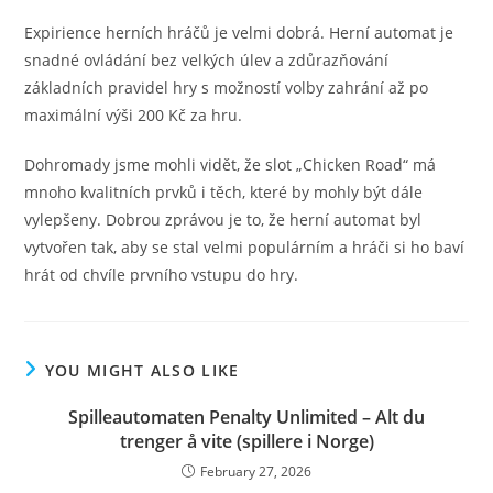
Expirience herních hráčů je velmi dobrá. Herní automat je
snadné ovládání bez velkých úlev a zdůrazňování
základních pravidel hry s možností volby zahrání až po
maximální výši 200 Kč za hru.
Dohromady jsme mohli vidět, že slot „Chicken Road“ má
mnoho kvalitních prvků i těch, které by mohly být dále
vylepšeny. Dobrou zprávou je to, že herní automat byl
vytvořen tak, aby se stal velmi populárním a hráči si ho baví
hrát od chvíle prvního vstupu do hry.
YOU MIGHT ALSO LIKE
Spilleautomaten Penalty Unlimited – Alt du
trenger å vite (spillere i Norge)
February 27, 2026