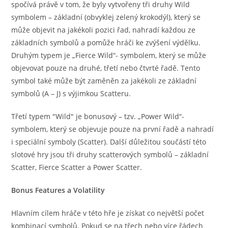
spočívá právě v tom, že byly vytvořeny tři druhy Wild
symbolem – základní (obvyklej zelený krokodýl), který se
může objevit na jakékoli pozici řad, nahradí každou ze
základních symbolů a pomůže hráči ke zvýšení výdělku.
Druhým typem je „Fierce Wild“- symbolem, který se může
objevovat pouze na druhé, třetí nebo čtvrté řadě. Tento
symbol také může být zaměněn za jakékoli ze základní
symbolů (A – J) s výjimkou Scatteru.
Třetí typem "Wild" je bonusový – tzv. „Power Wild“-
symbolem, který se objevuje pouze na první řadě a nahradí
i speciální symboly (Scatter). Další důležitou součástí této
slotové hry jsou tři druhy scatterových symbolů – základní
Scatter, Fierce Scatter a Power Scatter.
Bonus Features a Volatility
Hlavním cílem hráče v této hře je získat co největší počet
kombinací symbolů. Pokud se na třech nebo více řádech