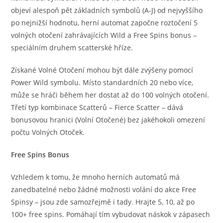
objeví alespoň pět základních symbolů (A-J) od nejvyššího
po nejnižší hodnotu, herní automat započne roztočení 5
volných otočení zahrávajících Wild a Free Spins bonus –
speciálním druhem scatterské hříze.
Získané Volné Otočení mohou být dále zvýšeny pomocí
Power Wild symbolu. Místo standardních 20 nebo více,
může se hráči během her dostat až do 100 volných otočení.
Třetí typ kombinace Scatterů – Fierce Scatter – dává
bonusovou hranici (Volní Otočené) bez jakéhokoli omezení
počtu Volných Otoček.
Free Spins Bonus
Vzhledem k tomu, že mnoho herních automatů má
zanedbatelné nebo žádné možnosti volání do akce Free
Spinsy – jsou zde samozřejmě i tady. Hrajte 5, 10, až po
100+ free spins. Pomáhají tím vybudovat náskok v zápasech