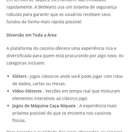
rapidamente. A BetWarts usa um sistema de segurança
robusto para garantir que os usuários recebam seus
fundos da forma mais rápida possível.
Diversão em Toda a Área
A plataforma do cassino oferece uma experiência rica e
diversificada para quem está procurando por algo novo. As
categorias incluem:
Slóters
: Jogos clássicos onde você pode jogar com rolos
de dados, cartas ou mesas.
Vídeo-Slóteres
: Versões em tempo real que misturam
elementos interativos ao clássico jogo.
Jogos de Máquina Caça-Níqueis
: A experiência mais
próxima possível do que se encontra nos cassinos
físicos.