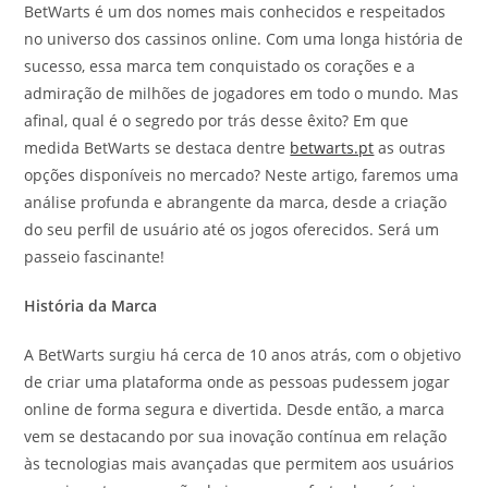
BetWarts é um dos nomes mais conhecidos e respeitados
no universo dos cassinos online. Com uma longa história de
sucesso, essa marca tem conquistado os corações e a
admiração de milhões de jogadores em todo o mundo. Mas
afinal, qual é o segredo por trás desse êxito? Em que
medida BetWarts se destaca dentre
betwarts.pt
as outras
opções disponíveis no mercado? Neste artigo, faremos uma
análise profunda e abrangente da marca, desde a criação
do seu perfil de usuário até os jogos oferecidos. Será um
passeio fascinante!
História da Marca
A BetWarts surgiu há cerca de 10 anos atrás, com o objetivo
de criar uma plataforma onde as pessoas pudessem jogar
online de forma segura e divertida. Desde então, a marca
vem se destacando por sua inovação contínua em relação
às tecnologias mais avançadas que permitem aos usuários