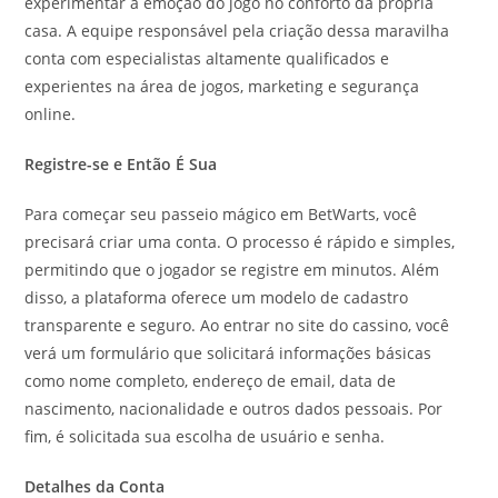
experimentar a emoção do jogo no conforto da própria
casa. A equipe responsável pela criação dessa maravilha
conta com especialistas altamente qualificados e
experientes na área de jogos, marketing e segurança
online.
Registre-se e Então É Sua
Para começar seu passeio mágico em BetWarts, você
precisará criar uma conta. O processo é rápido e simples,
permitindo que o jogador se registre em minutos. Além
disso, a plataforma oferece um modelo de cadastro
transparente e seguro. Ao entrar no site do cassino, você
verá um formulário que solicitará informações básicas
como nome completo, endereço de email, data de
nascimento, nacionalidade e outros dados pessoais. Por
fim, é solicitada sua escolha de usuário e senha.
Detalhes da Conta