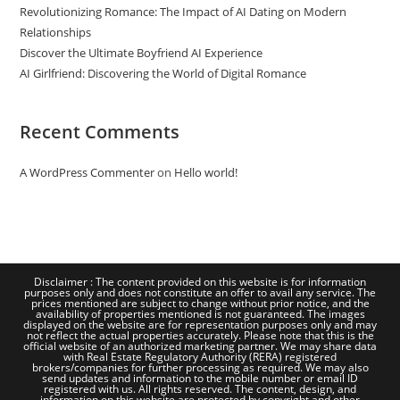
Revolutionizing Romance: The Impact of AI Dating on Modern
Relationships
Discover the Ultimate Boyfriend AI Experience
AI Girlfriend: Discovering the World of Digital Romance
Recent Comments
A WordPress Commenter
on
Hello world!
Disclaimer : The content provided on this website is for information
purposes only and does not constitute an offer to avail any service. The
prices mentioned are subject to change without prior notice, and the
availability of properties mentioned is not guaranteed. The images
displayed on the website are for representation purposes only and may
not reflect the actual properties accurately. Please note that this is the
official website of an authorized marketing partner. We may share data
with Real Estate Regulatory Authority (RERA) registered
brokers/companies for further processing as required. We may also
send updates and information to the mobile number or email ID
registered with us. All rights reserved. The content, design, and
information on this website are protected by copyright and other