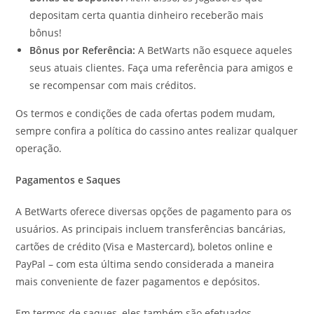
depositam certa quantia dinheiro receberão mais
bônus!
Bônus por Referência:
A BetWarts não esquece aqueles
seus atuais clientes. Faça uma referência para amigos e
se recompensar com mais créditos.
Os termos e condições de cada ofertas podem mudam,
sempre confira a política do cassino antes realizar qualquer
operação.
Pagamentos e Saques
A BetWarts oferece diversas opções de pagamento para os
usuários. As principais incluem transferências bancárias,
cartões de crédito (Visa e Mastercard), boletos online e
PayPal – com esta última sendo considerada a maneira
mais conveniente de fazer pagamentos e depósitos.
Em termos de saques, eles também são efetuados