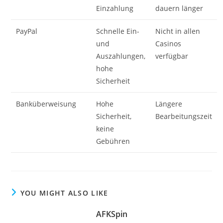
Einzahlung
dauern länger
PayPal
Schnelle Ein-
Nicht in allen
und
Casinos
Auszahlungen,
verfügbar
hohe
Sicherheit
Banküberweisung
Hohe
Längere
Sicherheit,
Bearbeitungszeit
keine
Gebühren
YOU MIGHT ALSO LIKE
AFKSpin