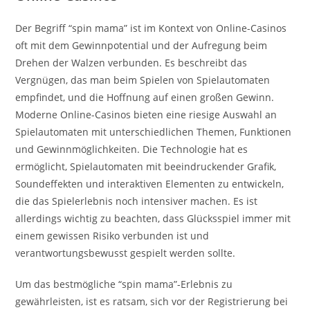
Der Begriff “spin mama” ist im Kontext von Online-Casinos
oft mit dem Gewinnpotential und der Aufregung beim
Drehen der Walzen verbunden. Es beschreibt das
Vergnügen, das man beim Spielen von Spielautomaten
empfindet, und die Hoffnung auf einen großen Gewinn.
Moderne Online-Casinos bieten eine riesige Auswahl an
Spielautomaten mit unterschiedlichen Themen, Funktionen
und Gewinnmöglichkeiten. Die Technologie hat es
ermöglicht, Spielautomaten mit beeindruckender Grafik,
Soundeffekten und interaktiven Elementen zu entwickeln,
die das Spielerlebnis noch intensiver machen. Es ist
allerdings wichtig zu beachten, dass Glücksspiel immer mit
einem gewissen Risiko verbunden ist und
verantwortungsbewusst gespielt werden sollte.
Um das bestmögliche “spin mama”-Erlebnis zu
gewährleisten, ist es ratsam, sich vor der Registrierung bei