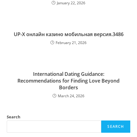
January 22, 2026
UP-X онлайн казино мобильная версия.3486
February 21, 2026
International Dating Guidance:
Recommendations for Finding Love Beyond
Borders
March 24, 2026
Search
SEARCH