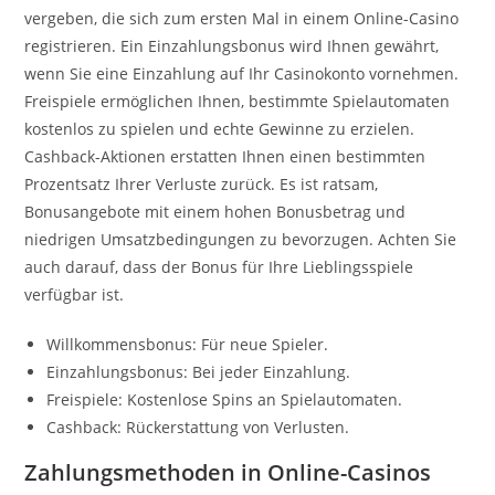
vergeben, die sich zum ersten Mal in einem Online-Casino
registrieren. Ein Einzahlungsbonus wird Ihnen gewährt,
wenn Sie eine Einzahlung auf Ihr Casinokonto vornehmen.
Freispiele ermöglichen Ihnen, bestimmte Spielautomaten
kostenlos zu spielen und echte Gewinne zu erzielen.
Cashback-Aktionen erstatten Ihnen einen bestimmten
Prozentsatz Ihrer Verluste zurück. Es ist ratsam,
Bonusangebote mit einem hohen Bonusbetrag und
niedrigen Umsatzbedingungen zu bevorzugen. Achten Sie
auch darauf, dass der Bonus für Ihre Lieblingsspiele
verfügbar ist.
Willkommensbonus: Für neue Spieler.
Einzahlungsbonus: Bei jeder Einzahlung.
Freispiele: Kostenlose Spins an Spielautomaten.
Cashback: Rückerstattung von Verlusten.
Zahlungsmethoden in Online-Casinos