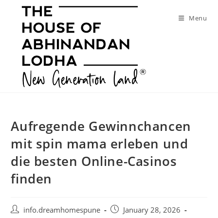
Skip
to
Menu
content
Aufregende Gewinnchancen
mit spin mama erleben und
die besten Online-Casinos
finden
Post
Post
info.dreamhomespune
January 28, 2026