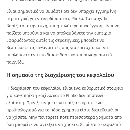
Είναι σημαντικό να θυμάστε ότι δεν υπάρχει εγγυημένη
στρατηγική για να κερδίσετε στο Plinko. Το παιχνίδι
βασίζεται στην τύχη, και η καλύτερη προσέγγιση είναι να
παίζετε υπεύθυνα και να απολαμβάνετε την εμπειρία.
Εφαρμόζοντας αυτές τις στρατηγικές, μπορείτε να
βελτιώσετε τις πιθανότητές σας για επιτυχία και να
απολαύσετε ένα πιο διασκεδαστικό και συναρπαστικό
παιχνίδι.
Η σημασία της διαχείρισης του κεφαλαίου
Η διαχείριση του κεφαλαίου είναι ένα καθοριστικό στοιχείο
για κάθε παίκτη καζίνο, και το Plinko δεν αποτελεί
εξαίρεση. Πριν ξεκινήσετε να παίζετε, ορίστε ένα
προϋπολογισμό για το πόσα χρήματα είστε διατεθειμένοι
να χάσετε. Μην ποντάρετε ποτέ περισσότερα χρήματα από
όσα μπορείτε να αντέξετε να χάσετε. Χωρίστε το κεφάλαιό