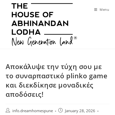
Skip
to
Menu
content
Αποκάλυψε την τύχη σου με
το συναρπαστικό plinko game
και διεκδίκησε μοναδικές
αποδόσεις!
Post
Post
info.dreamhomespune
January 28, 2026