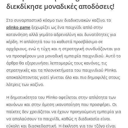
διεκδίκησε μοναδικές αποδόσεις!
Στο συναρπαστικό κόσμο των διαδικτυακών καζίνο, το
plinko game
ξεχωρίζει ως ένα παιχνίδι απλό στην
κατανόηση αλλά γεμάτο αδρεναλίνη και δυνατότητες για
κέρδη. Η απλότητά του το καθιστά προσβάσιμο σε
αρχάριους, ενώ η τύχη και η στρατηγική συνδυάζονται για
να προσφέρουν μια μοναδική εμπειρία παιχνιδιού. Αυτό το
άρθρο θα εξερευνήσει λεπτομερώς τους κανόνες, τις
στρατηγικές και τα πλεονεκτήματα του παιχνιδιού Plinko,
αποκαλύπτοντας γιατί γίνεται όλο και πιο δημοφιλές στους
λάτρεις των καζίνο.
Η δημοτικότητα του Plinko οφείλεται στην απλότητα των
κανόνων και στην άμεση ικανοποίηση που προσφέρει. Οι
παίκτες δεν χρειάζεται να έχουν προηγούμενη εμπειρία για
να απολαύσουν το παιχνίδι, καθώς η διαδικασία είναι
εύκολη και διασκεδαστική. Η έκκληση για τον τζόγο είναι