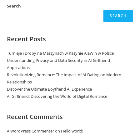
Search
SEARCH
Recent Posts
Turnieje i Dropy na Maszynach w Kasynie AlaWin w Polsce
Understanding Privacy and Data Security in AI Girlfriend
Applications
Revolutionizing Romance: The Impact of AI Dating on Modern
Relationships
Discover the Ultimate Boyfriend AI Experience
AI Girlfriend: Discovering the World of Digital Romance
Recent Comments
A WordPress Commenter
on
Hello world!