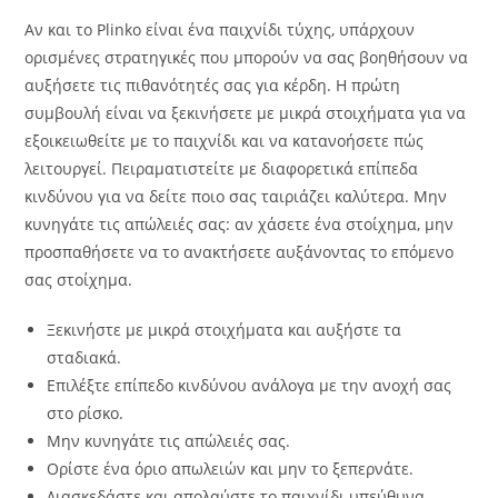
Αν και το Plinko είναι ένα παιχνίδι τύχης, υπάρχουν
ορισμένες στρατηγικές που μπορούν να σας βοηθήσουν να
αυξήσετε τις πιθανότητές σας για κέρδη. Η πρώτη
συμβουλή είναι να ξεκινήσετε με μικρά στοιχήματα για να
εξοικειωθείτε με το παιχνίδι και να κατανοήσετε πώς
λειτουργεί. Πειραματιστείτε με διαφορετικά επίπεδα
κινδύνου για να δείτε ποιο σας ταιριάζει καλύτερα. Μην
κυνηγάτε τις απώλειές σας: αν χάσετε ένα στοίχημα, μην
προσπαθήσετε να το ανακτήσετε αυξάνοντας το επόμενο
σας στοίχημα.
Ξεκινήστε με μικρά στοιχήματα και αυξήστε τα
σταδιακά.
Επιλέξτε επίπεδο κινδύνου ανάλογα με την ανοχή σας
στο ρίσκο.
Μην κυνηγάτε τις απώλειές σας.
Ορίστε ένα όριο απωλειών και μην το ξεπερνάτε.
Διασκεδάστε και απολαύστε το παιχνίδι υπεύθυνα.