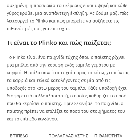
αυξημένη, η προσδοκία του κέρδους είναι υψηλή και κάθε
γύρος κρύβει μια αναπάντεχη έκπληξη. Ας δούμε μαζί πώς
λειτουργεί το Plinko και πώς μπορείτε να αυξήσετε τις
πιθανότητές σας για επιτυχία.
Τι είναι το Plinko και πώς παίζεται;
Το Plinko είναι ένα παιχνίδι τύχης όπου ο παίκτης ρίχνει
μια μπίλια από την κορυφή ενός ταμπλό γεμάτου με
καρφιά. Η μπίλια κινείται τυχαία προς τα κάτω, χτυπώντας
τα καρφιά και τελικά καταλήγοντας σε μία από τις
υποδοχές στο κάτω μέρος του ταμπλό. Κάθε υποδοχή έχει
διαφορετικό πολλαπλασιαστή, ο οποίος καθορίζει το ποσό
που θα κερδίσει ο παίκτης. Πριν ξεκινήσει το παιχνίδι, ο
παίκτης πρέπει να επιλέξει το ποσό του στοιχήματος του
και το επίπεδο κινδύνου.
ΕΠΊΠΕΔΟ
ΠΟΛΛΑΠΛΑΣΙΑΣΤΉΣ
ΠΙΘΑΝΌΤΗΤΑ