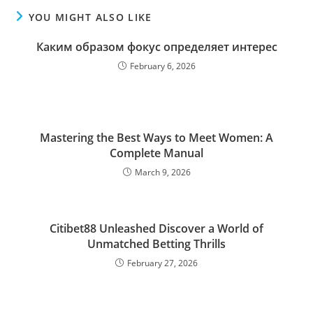
YOU MIGHT ALSO LIKE
Каким образом фокус определяет интерес
February 6, 2026
Mastering the Best Ways to Meet Women: A
Complete Manual
March 9, 2026
Citibet88 Unleashed Discover a World of
Unmatched Betting Thrills
February 27, 2026