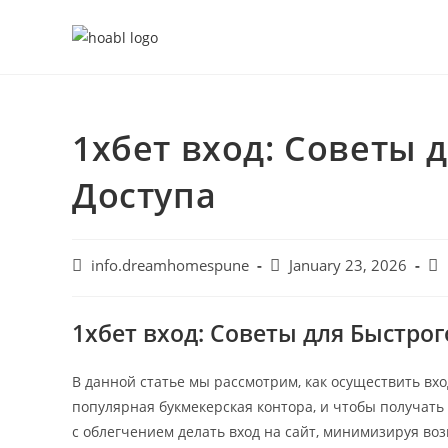
Skip
to
content
1хбет вход: Советы 
Доступа
Post
Post
Pos
info.dreamhomespune
January 23, 2026
author:
published:
cat
1хбет вход: Советы для Быстрог
В данной статье мы рассмотрим, как осуществить вхо
популярная букмекерская контора, и чтобы получать 
с облегчением делать вход на сайт, минимизируя во