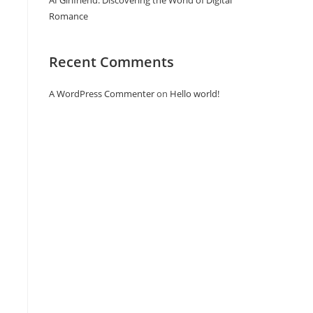
AI Girlfriend: Discovering the World of Digital
Romance
Recent Comments
A WordPress Commenter
on
Hello world!