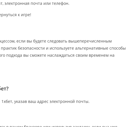
ат, электронная почта или телефон.
рнуться к игре!
роцессом, если вы будете следовать вышеперечисленным
 практик безопасности и используете альтернативные способы
ого подхода вы сможете наслаждаться своим временем на
бет?
 1хбет, указав ваш адрес электронной почты.
к в вашем браузере или используя закладку, если она уже