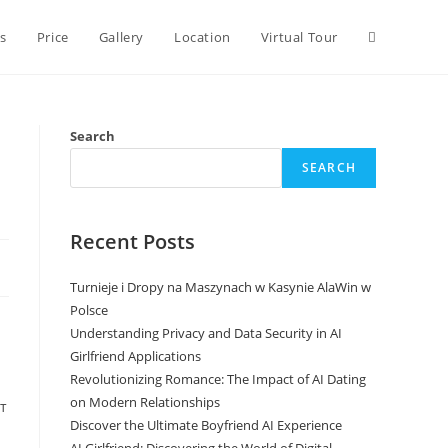
Toggle
s
Price
Gallery
Location
Virtual Tour
website
Search
SEARCH
search
Recent Posts
Turnieje i Dropy na Maszynach w Kasynie AlaWin w
Polsce
Understanding Privacy and Data Security in AI
Girlfriend Applications
Revolutionizing Romance: The Impact of AI Dating
on Modern Relationships
т
Discover the Ultimate Boyfriend AI Experience