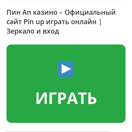
Пин Ап казино – Официальный
сайт Pin up играть онлайн |
Зеркало и вход
ИГРАТЬ