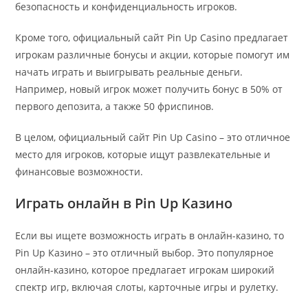
безопасность и конфиденциальность игроков.
Кроме того, официальный сайт Pin Up Casino предлагает
игрокам различные бонусы и акции, которые помогут им
начать играть и выигрывать реальные деньги.
Например, новый игрок может получить бонус в 50% от
первого депозита, а также 50 фриспинов.
В целом, официальный сайт Pin Up Casino – это отличное
место для игроков, которые ищут развлекательные и
финансовые возможности.
Играть онлайн в Pin Up Казино
Если вы ищете возможность играть в онлайн-казино, то
Pin Up Казино – это отличный выбор. Это популярное
онлайн-казино, которое предлагает игрокам широкий
спектр игр, включая слоты, карточные игры и рулетку.