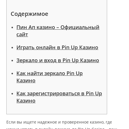
Содержимое
Пин Ап казино – Официальный
сайт
Играть онлайн в Pin Up Казино
Зеркало и вход в Pin Up Казино
Как найти зеркало Pin Up
Казино
Как зарегистрироваться в Pin Up
Казино
Если вы ищете надежное и проверенное казино, где