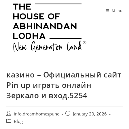
Skip
to
Menu
content
казино – Официальный сайт
Pin up играть онлайн
Зеркало и вход.5254
Post
Post
info.dreamhomespune
January 20, 2026
author:
published:
Post
Blog
category: