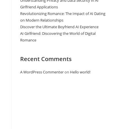
и
Understanding Privacy and Data Security in AI
Girlfriend Applications
Revolutionizing Romance: The Impact of AI Dating
on Modern Relationships
Discover the Ultimate Boyfriend AI Experience
AI Girlfriend: Discovering the World of Digital
Romance
Recent Comments
A WordPress Commenter
on
Hello world!