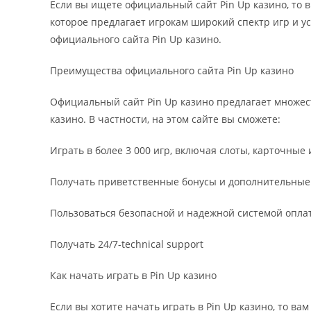
Если вы ищете официальный сайт Pin Up казино, то в
которое предлагает игрокам широкий спектр игр и у
официального сайта Pin Up казино.
Преимущества официального сайта Pin Up казино
Официальный сайт Pin Up казино предлагает множес
казино. В частности, на этом сайте вы сможете:
Играть в более 3 000 игр, включая слоты, карточные 
Получать приветственные бонусы и дополнительные
Пользоваться безопасной и надежной системой опла
Получать 24/7-technical support
Как начать играть в Pin Up казино
Если вы хотите начать играть в Pin Up казино, то в