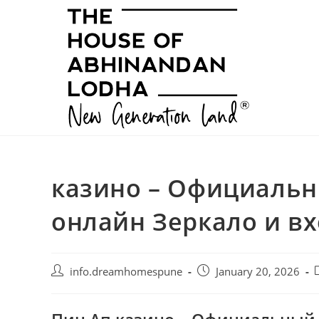
Skip
to
content
казино – Официальны
онлайн Зеркало и вх
Post
Post
P
info.dreamhomespune
January 20, 2026
author:
published:
c