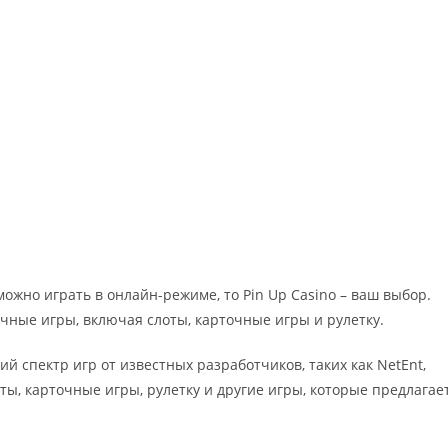
ожно играть в онлайн-режиме, то Pin Up Casino – ваш выбор.
ичные игры, включая слоты, карточные игры и рулетку.
ий спектр игр от известных разработчиков, таких как NetEnt,
оты, карточные игры, рулетку и другие игры, которые предлагае