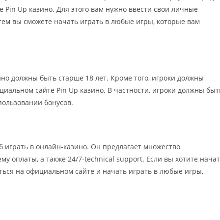
 Pin Up казино. Для этого вам нужно ввести свои личные
атем вы сможете начать играть в любые игры, которые вам
ино должны быть старше 18 лет. Кроме того, игроки должны
циальном сайте Pin Up казино. В частности, игроки должны быт
пользовании бонусов.
б играть в онлайн-казино. Он предлагает множество
 оплаты, а также 24/7-technical support. Если вы хотите нача
аться на официальном сайте и начать играть в любые игры,