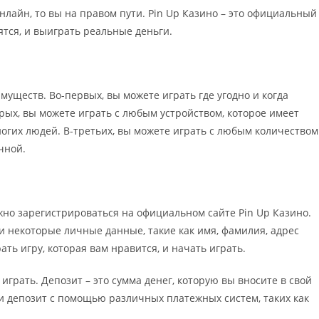
нлайн, то вы на правом пути. Pin Up Казино – это официальный
ятся, и выиграть реальные деньги.
муществ. Во-первых, вы можете играть где угодно и когда
рых, вы можете играть с любым устройством, которое имеет
многих людей. В-третьих, вы можете играть с любым количеством
чной.
ужно зарегистрироваться на официальном сайте Pin Up Казино.
ти некоторые личные данные, такие как имя, фамилия, адрес
ть игру, которая вам нравится, и начать играть.
играть. Депозит – это сумма денег, которую вы вносите в свой
ти депозит с помощью различных платежных систем, таких как